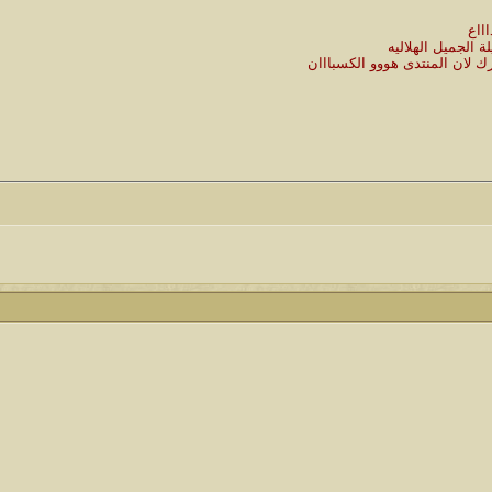
ااع
 الجميل الهلاليه
رك لان المنتدى هووو الكسبااان