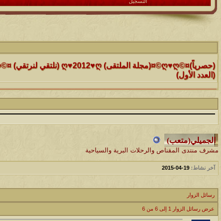
التسجيل
الموضوع
(العدد الأول)
الموضوع
موقع رائع جداً للقران الكريم مع تفسيره فقط بمجرد ماتضع الماوس 
التفسير
الموضوع
حافز يستثني وساهريعم ويشمل؟
مشرف منتدى المقناص والرحلات البرية والسياحية
الموضوع
آخر نشاط:
19-04-2015
إثـبت وجـودك , لآتقرأ وترحل ,شآرك بـ رد أو موضوع !!
رسائل الزوار
الموضوع
عرض رسائل الزوار 1 إلى
6
من
6
موقع يعلمك التجويد خطوة بخطوة بالصوت والصوره...