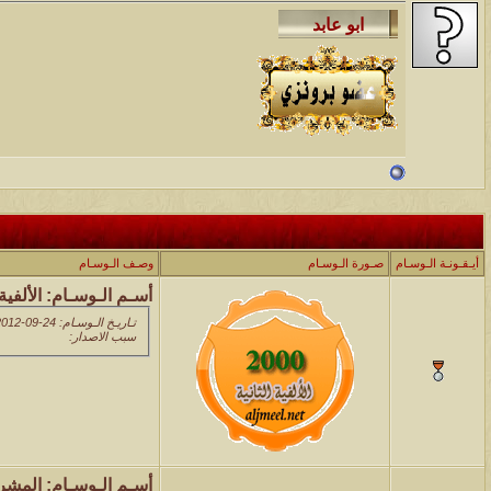
أيـقـونـة الـوسـام
صـورة الـوسـام
وصـف الـوسـام
أسـم الـوسـام:
الألفية 
تـاريـخ الـوسـام: 24-09-2012 05:54 PM
سبب الاصدار:
أسـم الـوسـام:
المشر