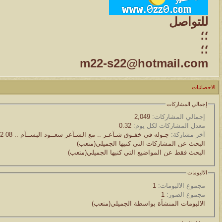
للتواصل
؛؛
؛؛
m22-s22@hotmail.com
الاحصائيات
إجمالي المشاركات
إجمالي المشاركات:
2,049
معدل المشاركات لكل يوم:
0.32
آخر مشاركة:
جـوله في خفـوق شـآعـر .. مع الشـآعر سعــود البســآم ..
08-12-2012
البحث عن المشاركات التي كتبها الجميلي(متعب)
البحث فقط عن المواضيع التي كتبها الجميلي(متعب)
الالبومات
مجموع الالبومات:
1
مجموع الصور:
1
الالبومات المنشأة بواسطة الجميلي(متعب)