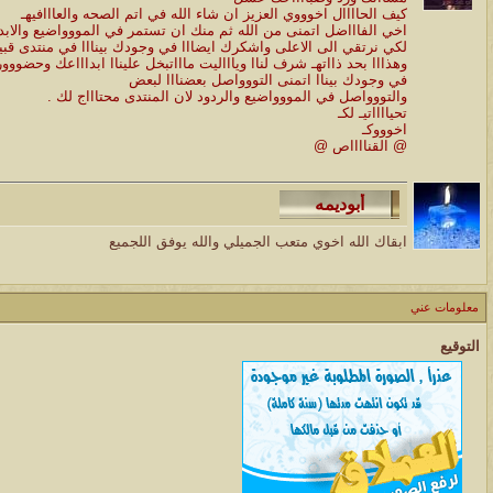
كيف الحاااال اخوووي العزيز ان شاء الله في اتم الصحه والعااافيهـ
اخي الفاااضل اتمنى من الله ثم منك ان تستمر في المووواضيع والابدا
لكي نرتقي الى الاعلى واشكرك ايضااا في وجودك بينااا في منتدى قبيلة
وهذااا بحد ذااتهـ شرف لناا وياااليت ماااتبخل عليناا ابداااعك وحضووو
في وجودك بيناا اتمنى التووواصل بعضنااا لبعض
والتووواصل في المووواضيع والردود لان المنتدى محتاااج لك .
تحيااااتيـ لكـ
اخوووكـ
@ القنااااص @
ابقاك الله اخوي متعب الجميلي والله يوفق اللجميع
معلومات عني
التوقيع