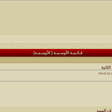
قـائـمـة الأوسـمـة ( الأوسـمـة)
الثانية
ف المميز