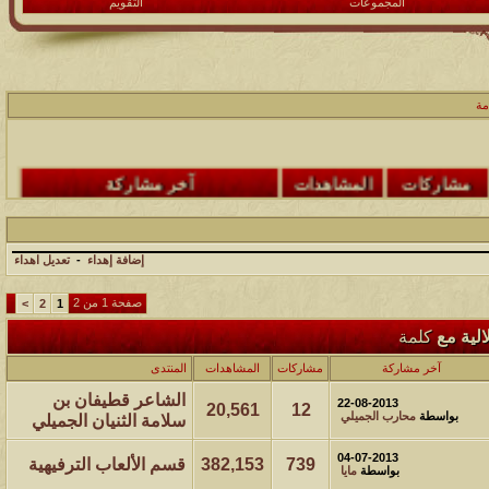
المجموعات
التقويم
مة
مشاركات
المشاهدات
آخر مشاركة
48
498842
آخر رد:
محمد الخضيري
إضافة إهداء
-
تعديل اهداء
مشاركات
المشاهدات
آخر مشاركة
صفحة 1 من 2
>
2
1
17
231831
آخر رد:
محمد الخضيري
الية مع
كلمة
آخر مشاركة
مشاركات
المشاهدات
المنتدى
مشاركات
المشاهدات
آخر مشاركة
الشاعر قطيفان بن
177598
12
آخر رد:
محمد الخضيري
22-08-2013
20,561
12
بواسطة
محارب الجميلي
سلامة الثنيان الجميلي
مشاركات
المشاهدات
آخر مشاركة
04-07-2013
739
382,153
قسم الألعاب الترفيهية
بواسطة
مايا
97445
27
آخر رد:
محمد الخضيري