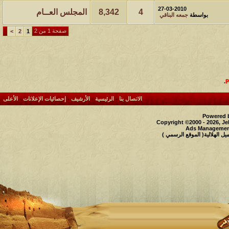
27-03-2010
4
8,342
المجلس العــام
بواسطة
جمعه البناقي
صفحة 1 من 2
>
2
1
.
الاتصال بنا
-
الرئيسية
-
الأرشيف
-
إحصائيات الإعلانات
-
الأعلى
Powered b
Copyright ©2000 - 2026, Je
Ads Management
 الهلالية( الموقع الرسمي )