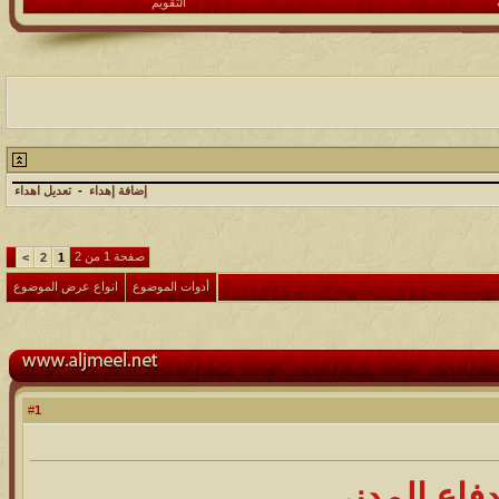
التقويم
إضافة إهداء
-
تعديل اهداء
صفحة 1 من 2
>
2
1
أدوات الموضوع
انواع عرض الموضوع
1
#
فاع المدني