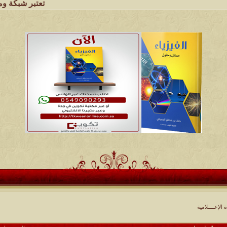
تعتبر شبكة وملتقى ومجالس قب
ة الإعــــلامية