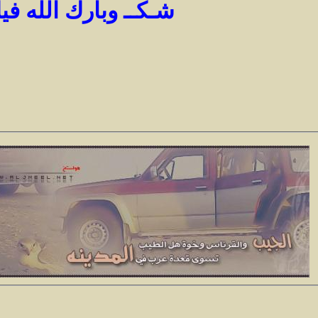
شـكــ وبارك الله في