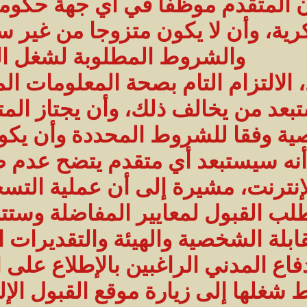
يكون المتقدم موظفا في أي جهة حكو
رية، وأن لا يكون متزوجا من غير 
والشروط المطلوبة لشغل ال
لالتزام التام بصحة المعلومات ال
عد من يخالف ذلك، وأن يجتاز الم
ية وفقا للشروط المحددة وأن يكون 
أنه سيستبعد أي متقدم يتضح عدم 
إنترنت، مشيرة إلى أن عملية التس
طلب القبول لمعايير المفاضلة وستت
لة الشخصية والهيئة والتقديرات الع
فاع المدني الراغبين بالإطلاع على
لى زيارة موقع القبول الإلكتروني s.998.gov.sa