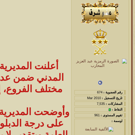
أعلنت المديرية
المدني ضمن عدد
مختلف الفروع، إذ
رقم العضوية :
674
تاريخ التسجيل :
Mar 2010
المشاركات :
7,535
وأوضحت المديرية 
النقاط :
تقييم المستوى :
961
على درجة الدبلوم 
اوسمة :
العامة وبتقدير لا 