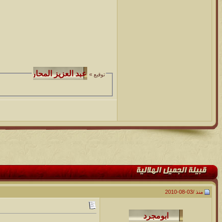
توقيع »
منذ /
03-08-2010