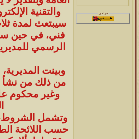
والتقنية الإلكت
مزاجي
سيبتعث لمدة ثلاث
فني، في حين سي
وبينت المديرية،
من ذلك من نشأ م
وغير محكوم علي
ا