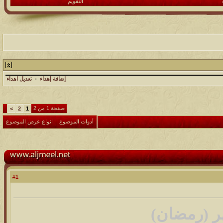
التقويم
إضافة إهداء
-
تعديل اهداء
صفحة 1 من 2
>
2
1
أدوات الموضوع
انواع عرض الموضوع
1
#
هر (رمضان)