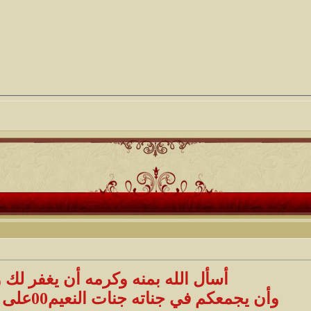
أسأل الله بمنه وكرمه أن يغفر لك 
وأن يجمعكم في جناته جنات النعيم00على سررِ متقابلين00