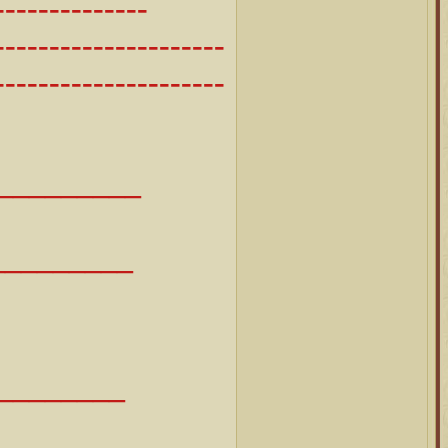
--------------
---------------------
------------------
---
_ _______
__ ______
__ _____