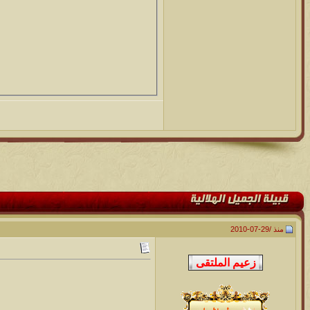
منذ /
29-07-2010