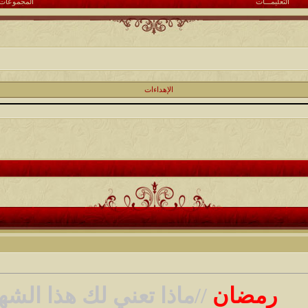
التعليمـــات
المجموعات
الإهداءات
رمضان
//ماذا تعني لك هذا الش