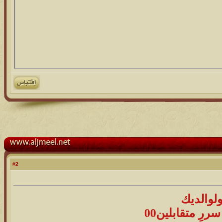
2
#
ولوالديك