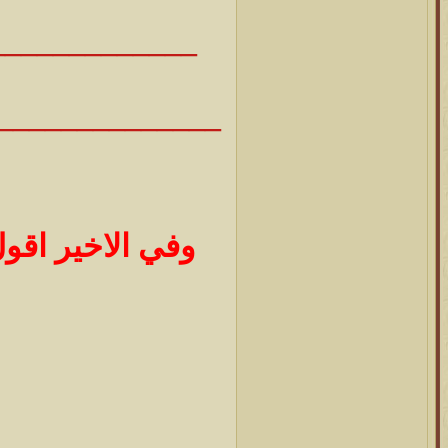
_____________
______________
وفي الاخير اقول