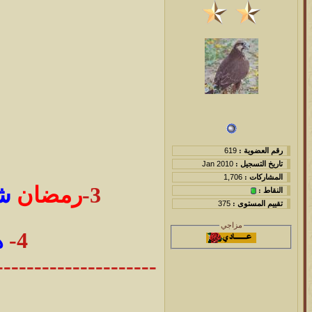
رقم العضوية :
619
تاريخ التسجيل :
Jan 2010
المشاركات :
1,706
3-
رمضان
شه
النقاط :
تقييم المستوى :
375
مزاجي
4-
ه
---------------------