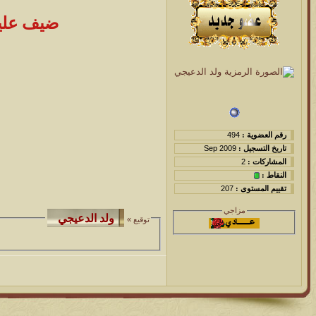
ضيف عليك
رقم العضوية :
494
تاريخ التسجيل :
Sep 2009
المشاركات :
2
النقاط :
تقييم المستوى :
207
مزاجي
توقيع »