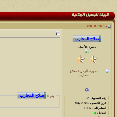
منذ /
26-09-2009
مشرف الأنساب
توقيع »
رقم العضوية :
22
تاريخ التسجيل :
May 2008
المشاركات :
1,495
النقاط :