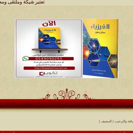
تعتبر شبكة وملتقى ومجالس قبيلة الجمي
يافة والترحيب ( المضيف )