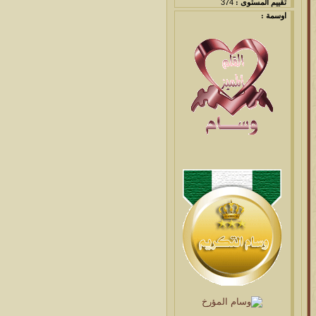
تقييم المستوى :
374
اوسمة :