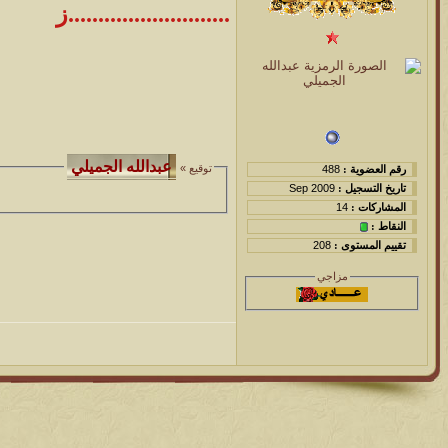
...........................ز
توقيع »
رقم العضوية :
488
تاريخ التسجيل :
Sep 2009
المشاركات :
14
النقاط :
تقييم المستوى :
208
مزاجي