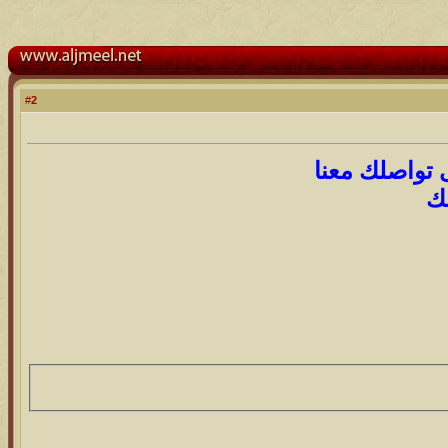
2
#
 تواصلك معنا
ك