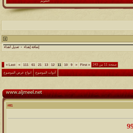
التقويم
إضافة إهداء
-
تعديل اهداء
صفحة 11 من 243
»
Last
>
111
61
21
13
12
11
10
9
<
First
«
أدوات الموضوع
انواع عرض الموضوع
81
#
9