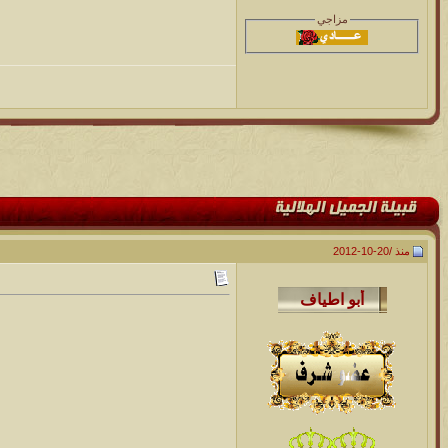
مزاجي
منذ /
20-10-2012