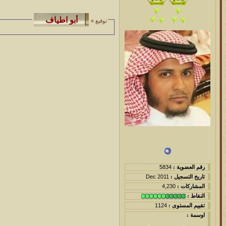
توقيع »
رقم العضوية :
5834
تاريخ التسجيل :
Dec 2011
المشاركات :
4,230
النقاط :
تقييم المستوى :
1124
اوسمة :