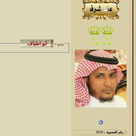
توقيع »
رقم العضوية :
5834