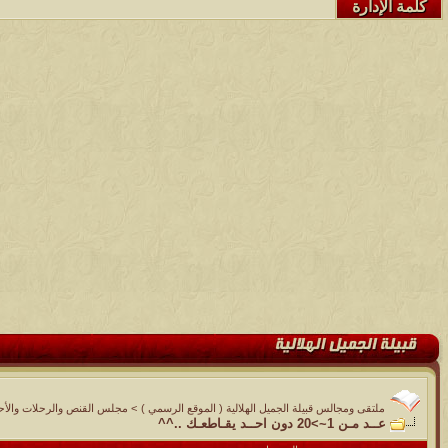
كلمة الإدارة
ملتقى ومجالس قبيلة الجميل الهلالية ( الموقع الرسمي )
>
مجلس القنص والرحلات والأحوا
عــد مـن 1~>20 دون احــد يقـاطعـك ..^^