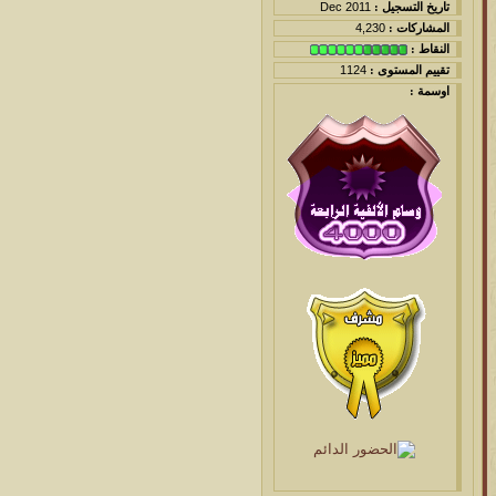
تاريخ التسجيل :
Dec 2011
المشاركات :
4,230
النقاط :
تقييم المستوى :
1124
اوسمة :