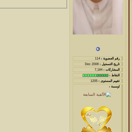
رقم العضوية :
114
تاريخ التسجيل :
Dec 2008
المشاركات :
7,184
النقاط :
تقييم المستوى :
1205
اوسمة :