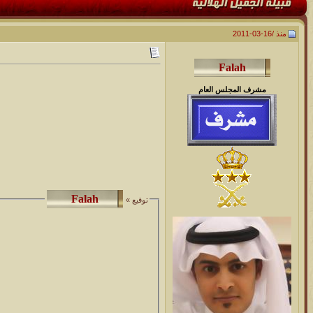
منذ /
16-03-2011
مشرف المجلس العام
توقيع »