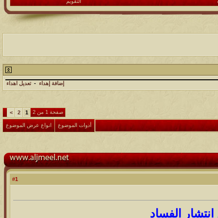
التقويم
إضافة إهداء
-
تعديل اهداء
صفحة 1 من 2
>
2
1
أدوات الموضوع
انواع عرض الموضوع
1
#
 انتشار الفساد