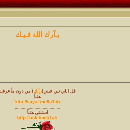
بـآرك الله فـيـك
قل اللي تبي فيني(
رأيك
) من دون مأعرفك
هنـآ
http://sayat.me/fa1ah
.......................................
اسئلني هنـآ
http://ask.fm/fa1ah