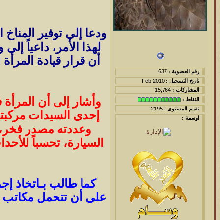
ودعا إلى توفير المناخ
لهذا الأمر، داعياً إل
أن قرار قيادة المر
رقم العضوية :
637
تاريخ التسجيل :
Feb 2010
المشاركات :
15,764
وأشار إلى أن المرأة ف
النقاط :
تقييم المستوى :
2195
إحدى السيدات مركبتها
اوسمة :
وعددته مصدر فخر، 
السيارة، تحسباً للأحد
كما طالب بـاتخاذ إج
على أن تتحمل مكاتب ال