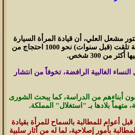
 مشعل العلي، أن قيادة المرأة السيارة
في السعودية، لم تُدرج ضمن لائحة اللجنة، لدرسها. فيما ذكر أن اللجنة تلقت (قبل سنوات) نحو 1000 احتجاج من
 من 300 شخص.
لنساء الغالبية الرافضة، تخوفاً من انتشار
عون أبناءهم من الدراسة، كما يبحث الشورى
متهماً بلادها بـ "استغلال" المملكة.
قبل أعوام للمطالبة بالسماح للمرأة بقيادة
مطالبة بأمور إصلاحية، لما له من آثار سلبية