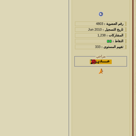
رقم العضوية :
4803
تاريخ التسجيل :
Jun 2010
المشاركات :
1,238
النقاط :
تقييم المستوى :
333
مزاجي