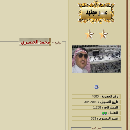
توقيع »
رقم العضوية :
4803
تاريخ التسجيل :
Jun 2010
المشاركات :
1,238
النقاط :
تقييم المستوى :
333
مزاجي