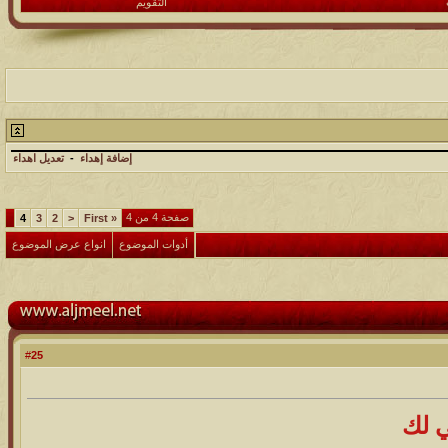
التقويم
إضافة إهداء
-
تعديل اهداء
صفحة 4 من 4
4
3
2
<
First
«
أدوات الموضوع
انواع عرض الموضوع
25
#
 لك