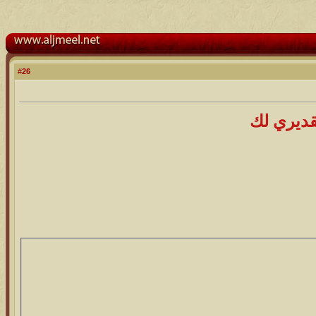
26
#
قديري لك