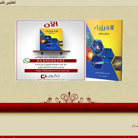
تعتبر شبكة وملتقى ومج
ــام