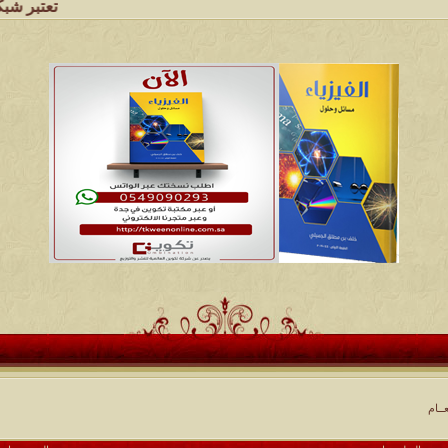
تعتبر شبكة وملتقى ومج
ــام