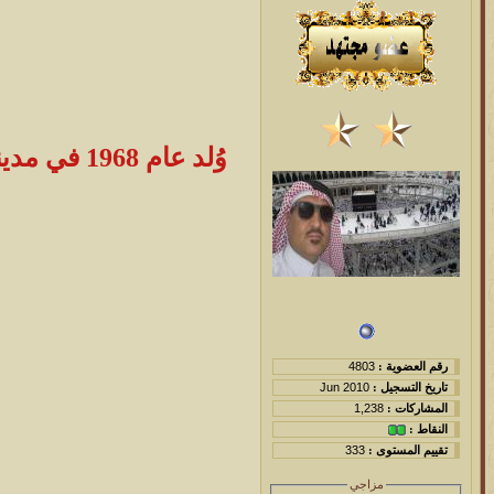
وُلد عام 
رقم العضوية :
4803
تاريخ التسجيل :
Jun 2010
المشاركات :
1,238
النقاط :
تقييم المستوى :
333
مزاجي