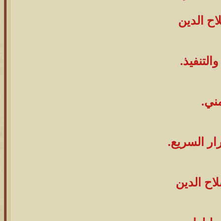
ح الدين
التنفيذ.
مني.
رار السريع.
اح الدين