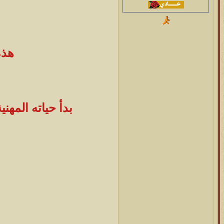
هذه
بدأ حياته المهن