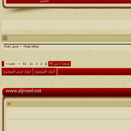
التقويم
إضافة إهداء
-
تعديل اهداء
صفحة 1 من 80
»
Last
>
51
11
3
2
1
أدوات الموضوع
انواع عرض الموضوع
1
#