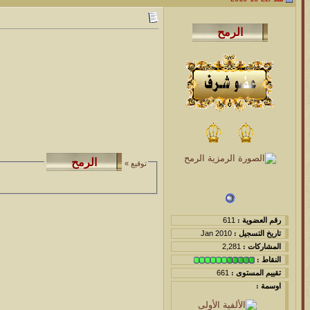
توقيع »
رقم العضوية :
611
تاريخ التسجيل :
Jan 2010
المشاركات :
2,281
النقاط :
تقييم المستوى :
661
اوسمة :