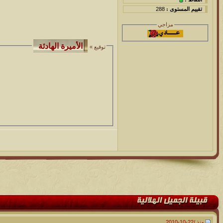
تقييم المستوى :
288
مزاجي
توقيع »
منذ /
22-10-2010