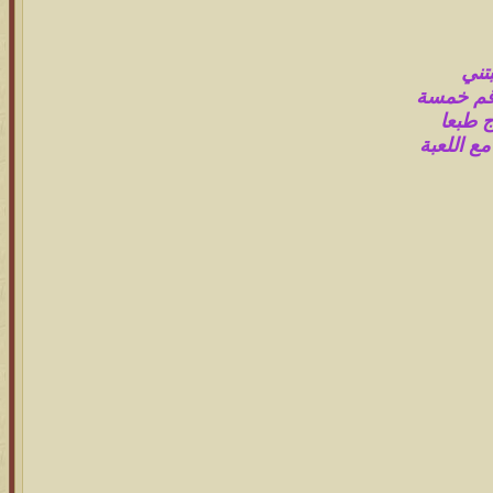
تني
رقم خمسة
 طبعا
ع اللعبة