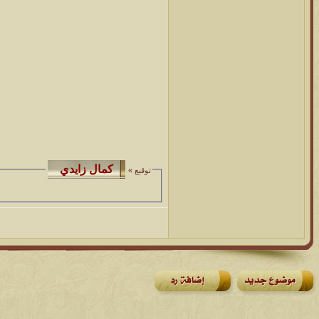
توقيع »