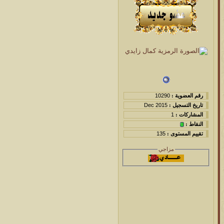
رقم العضوية :
10290
تاريخ التسجيل :
Dec 2015
المشاركات :
1
النقاط :
تقييم المستوى :
135
مزاجي