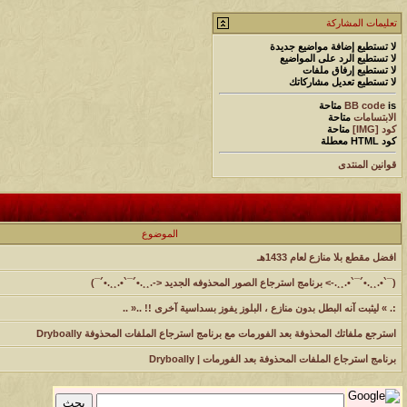
تعليمات المشاركة
لا تستطيع
إضافة مواضيع جديدة
لا تستطيع
الرد على المواضيع
لا تستطيع
إرفاق ملفات
لا تستطيع
تعديل مشاركاتك
is
BB code
متاحة
الابتسامات
متاحة
كود [IMG]
متاحة
كود HTML
معطلة
قوانين المنتدى
الموضوع
افضل مقطع بلا منازع لعام 1433هـ
(¯`•.¸¸.•´¯`•.¸¸.-> برنامج استرجاع الصور المحذوفه الجديد <-.¸¸.•´¯`•.¸¸.•´¯)
:. » ليثبت آنه البطل بدون منازع ، البلوز يفوز بسداسية آخرى !! ..« ..
استرجع ملفاتك المحذوفة بعد الفورمات مع برنامج استرجاع الملفات المحذوفة Dryboally
برنامج استرجاع الملفات المحذوفة بعد الفورمات | Dryboally