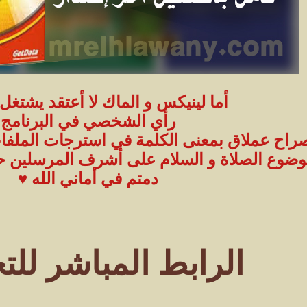
أما لينيكس و الماك لا أعتقد يشتغل 
رأي الشخصي في البرنامج
صراح عملاق بمعنى الكلمة في استرجات الملفا
موضوع الصلاة و السلام على أشرف المرسلين حبيب
دمتم في أماني الله ♥
الرابط المباشر للت