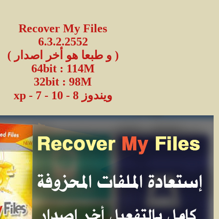
Recover My Files
6.3.2.2552
( و طبعا هو أخر اصدار )
64bit : 114M
32bit : 98M
ويندوز xp - 7 - 10 - 8