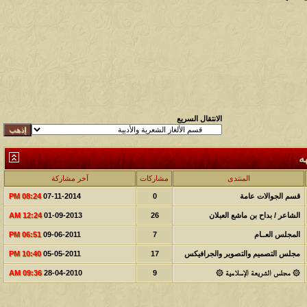
الانتقال السريع
ه
المنتدى
مشاركات
آخر مشاركة
قسم الجوالات عامة
0
07-11-2014
08:24 PM
الشاعر / بداح بن ماشع العبلان
26
01-09-2013
12:24 AM
المجلس العــام
7
09-06-2011
06:51 PM
مجلس التصميم والتصوير والجرافيكس
17
05-05-2011
10:40 PM
۞ مجلس الشريعة الإسلامية ۞
9
28-04-2010
09:36 AM