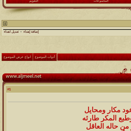
المجموعات
التقويم
إضافة إهداء
-
تعديل اهداء
أدوات الموضوع
انواع عرض الموضوع
1
#
د مكار ومحايل
طبع المكر طارئه
 من حاله العاقل