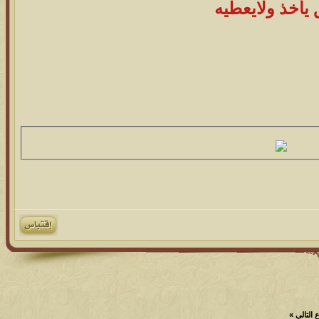
 يأخذ ولايعطيه
التالي
»