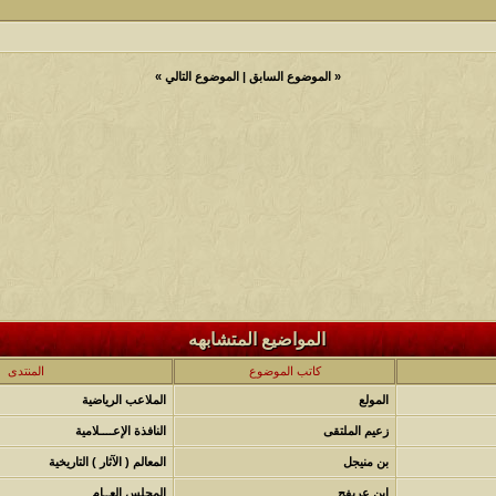
«
الموضوع السابق
|
الموضوع التالي
»
المواضيع المتشابهه
كاتب الموضوع
المنتدى
المولع
الملاعب الرياضية
زعيم الملتقى
النافذة الإعــــلامية
بن منيجل
المعالم ( الآثار ) التاريخية
ابن عريفج
المجلس العــام