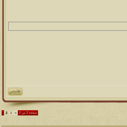
صفحة 2 من 2
2
1
<