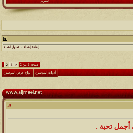
التقويم
إضافة إهداء
-
تعديل اهداء
صفحة 2 من 2
2
1
<
أدوات الموضوع
انواع عرض الموضوع
9
#
 أجمل تحية .