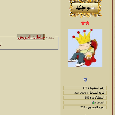
توقيع »
ل
رقم العضوية :
175
تاريخ التسجيل :
Jan 2009
المشاركات :
187
النقاط :
تقييم المستوى :
233