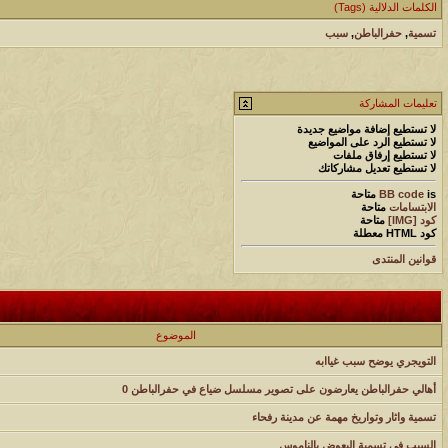
الكلمات الدلالية (Tags)
تسمية
,
حفرالباطن
,
سبب
تعليمات المشاركة
لا تستطيع
إضافة مواضيع جديدة
لا تستطيع
الرد على المواضيع
لا تستطيع
إرفاق ملفات
لا تستطيع
تعديل مشاركاتك
is
BB code
متاحة
الابتسامات
متاحة
كود [IMG]
متاحة
كود HTML
معطلة
قوانين المنتدى
الموضوع
التويجري يوضح سبب غياابه
أهالي حفرالباطن يعارضون على تصوير مسلسل ضياع في حفرالباطن 0
تسمية واثار وتواريخ مهمة عن مدينة رفحاء
السبب في تسمية البعوض بالناموس