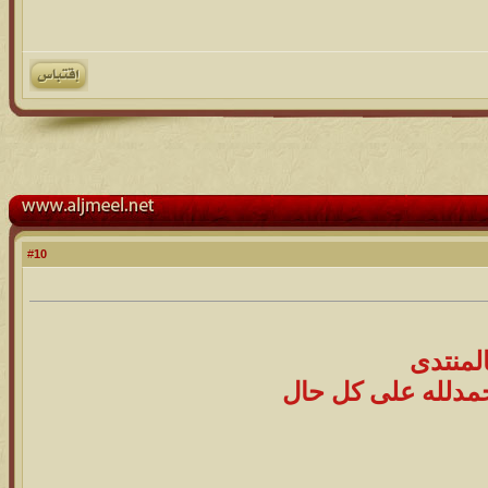
10
#
المنتدى
حمدلله على كل حال