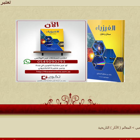
تعتبر شبكة وملتقى
بي
>
المعالم ( الآثار ) التاريخية