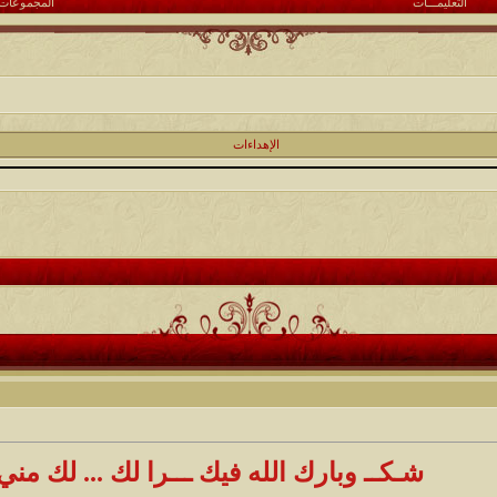
التعليمـــات
المجموعات
الإهداءات
شـكــ وبارك الله فيك ـــرا لك ... لك مني