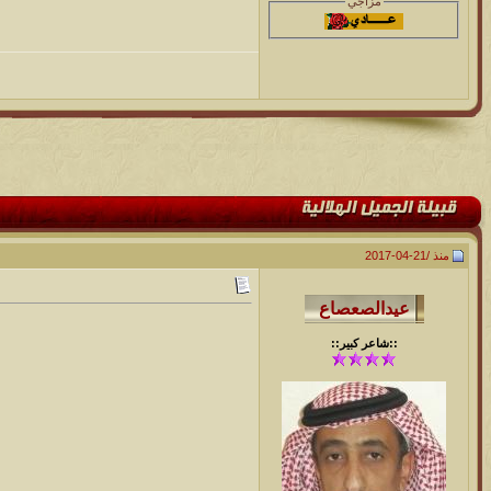
مزاجي
منذ /
21-04-2017
::شاعر كبير::