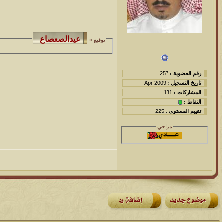
توقيع »
رقم العضوية :
257
تاريخ التسجيل :
Apr 2009
المشاركات :
131
النقاط :
تقييم المستوى :
225
مزاجي