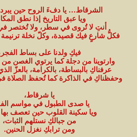
الشرقاط… يا دفءَ الروح حين يبرد 
ويا عبق التاريخ إذا نطق المكا
أنتِ لا تُروى في سطر، ولا تُختصر ف
فكلُّ شارعٍ فيك قصيدة، وكلّ نخلة ترنيم
فيكِ ولدنا على بساط الفجر،
وارتوينا من دجلة كما يرتوي الغصن من 
عرفناكِ بالبساطة، بالكرامة، بالعزّ الذي
وحفظناكِ في الذاكرة كما تُحفظ الصلاة في
يا شرقاط،
يا صدى الطبول في مواسم الف
ويا سكينة القلوب حين تعصف بها ال
من جبالكِ نستلهم الثبات،
ومن ترابكِ نغزل الحنين.