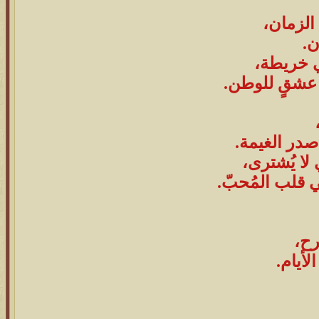
الزمان،
ن.
ي خريطة،
ة عشقٍ للوطن.
صدر الغيمة.
 لا يُشترى،
 قلب المُحبّ.
رح،
أيام.