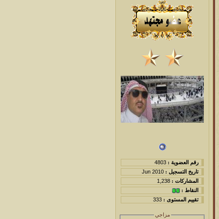
رقم العضوية :
4803
تاريخ التسجيل :
Jun 2010
المشاركات :
1,238
النقاط :
تقييم المستوى :
333
مزاجي