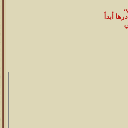
،
رها أبداً
ي