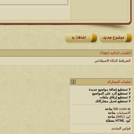
الكلمات الدلالية (Tags)
الشرقاط الذكاء الاصطناعي
تعليمات المشاركة
لا تستطيع
إضافة مواضيع جديدة
لا تستطيع
الرد على المواضيع
لا تستطيع
إرفاق ملفات
لا تستطيع
تعديل مشاركاتك
is
BB code
متاحة
الابتسامات
متاحة
كود [IMG]
متاحة
كود HTML
معطلة
قوانين المنتدى