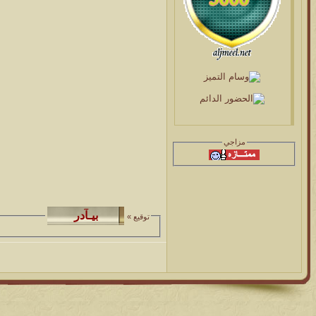
مزاجي
توقيع »