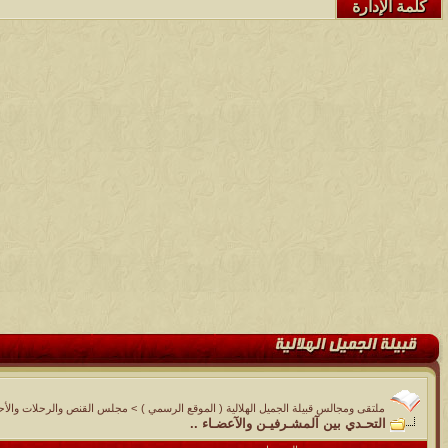
كلمة الإدارة
ملتقى ومجالس قبيلة الجميل الهلالية ( الموقع الرسمي )
>
مجلس القنص والرحلات والأحوا
التحـدي بين آلمشـرفيـن والآعضـاء ..