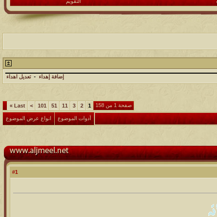
التقويم
إضافة إهداء
-
تعديل اهداء
صفحة 1 من 158
»
Last
>
101
51
11
3
2
1
أدوات الموضوع
انواع عرض الموضوع
1
#