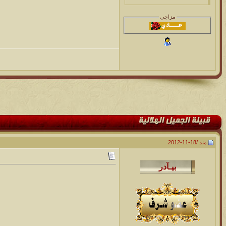
مزاجي
منذ /
18-11-2012