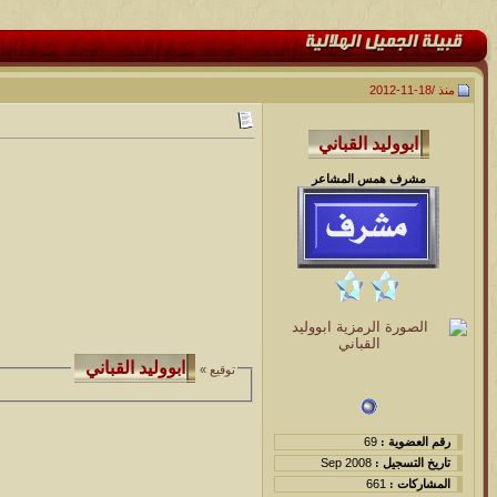
منذ /
18-11-2012
مشرف همس المشاعر
توقيع »
رقم العضوية :
69
تاريخ التسجيل :
Sep 2008
المشاركات :
661