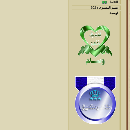
النقاط :
تقييم المستوى :
302
اوسمة :