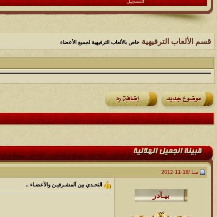
التسجيل
قسم الألعاب الترفيهية
خاص بالألعاب الترفيهية لجميع الأعضاء
منذ /
18-11-2012
التحـدي بين آلمشـرفيـن والآعضـاء ..