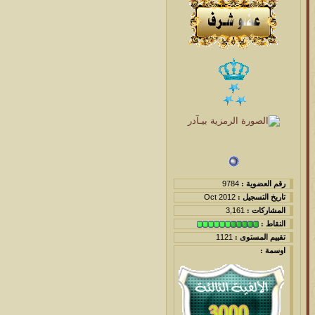
رقم العضوية :
9784
تاريخ التسجيل :
Oct 2012
المشاركات :
3,161
النقاط :
تقييم المستوى :
1121
اوسمة :