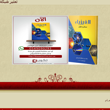
تعتبر شبكة وملتقى ومجال
ــام