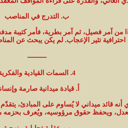
ي العالي، والقدرة على قراءة المواقف المعقد
ب. التدرج في المناصب
ا من آمر فصيل، ثم آمر بطرية، فأمر كتيبة مدفعية
حترافية تثير الإعجاب. لم يكن يبحث عن المن
⸻
4. السمات القيادية والفكرية
أ. قيادة ميدانية صارمة وإنسان
نه قائد ميداني لا يُساوم على المبادئ، يتقدّم
عدل، ويحفظ حقوق مرؤوسيه، ويُعرف بحزمه مع 
ب. عقلية تحليلية منهجية