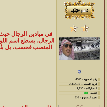
في ميادين الرجال حيث ي
الرجال، يسطع اسم اللوا
المنصب فحسب، بل بنُبل
رقم العضوية :
4803
تاريخ التسجيل :
Jun 2010
المشاركات :
1,238
النقاط :
تقييم المستوى :
333
مزاجي