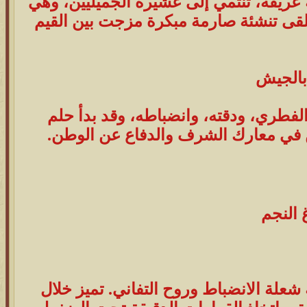
عريقة، تنتمي إلى عشيرة الجميليين، وهي
تلقى تنشئة صارمة مبكرة مزجت بين القيم
 بالجيش
 الفطري، ودقته، وانضباطه، وقد بدأ حلم
يين في معارك الشرف والدفاع عن الوطن.
ه شعلة الانضباط وروح التفاني. تميز خلال