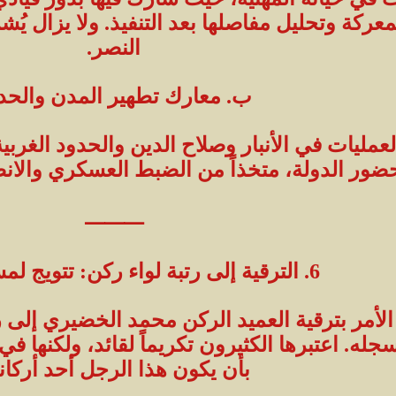
كة وتحليل مفاصلها بعد التنفيذ. ولا يزال يُش
النصر.
ب. معارك تطهير المدن والحد
مليات في الأنبار وصلاح الدين والحدود الغربي
ضور الدولة، متخذاً من الضبط العسكري والان
⸻
6. الترقية إلى رتبة لواء ركن: تتويج لمسيرة نضال
وز 2025، صدر الأمر بترقية العميد الركن محمد الخضيري
جله. اعتبرها الكثيرون تكريماً لقائد، ولكنها ف
بأن يكون هذا الرجل أحد أركانه