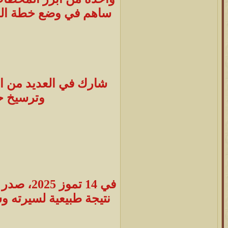
ساهم في وضع خطة المعر
شارك في العديد من الع
وترسيخ ح
في 14 تم
نتيجة طبيعية لسيرته وس