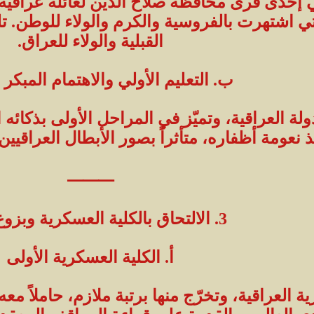
 إحدى قرى محافظة صلاح الدين لعائلة عراقية 
لتي اشتهرت بالفروسية والكرم والولاء للوطن. 
القبلية والولاء للعراق.
ب. التعليم الأولي والاهتمام المبكر
لة العراقية، وتميّز في المراحل الأولى بذكائه
ذ نعومة أظفاره، متأثراً بصور الأبطال العراق
⸻
3. الالتحاق بالكلية العسكرية وبزوغ النجم
أ. الكلية العسكرية الأولى
ة العراقية، وتخرّج منها برتبة ملازم، حاملاً مع