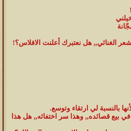
خيلني
ّانة
شعر الغنائي,, هل نعتبرك أعلنت الافلاس؟!
نها بالنسبة لي ارتقاء وتوسع.
ي بيع قصائده,, وهذا سر اختفائه,, هل هذا