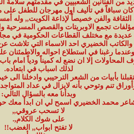
عديد من الفنانين الشعبيين في مقدمتهم سلامة الع
 كان سباقاً في تأليف اول مهرجان للطفل على م
حه الثقافة والفن خصيصاً لإذاعة الكويت,, وله أم
لفات تجمع الاوبريتات والقصص المسرحية وال
عديدة مع مختلف القطاعات الحكومية في مجال ا
والكاتب الخضيري احد الاسماء التي تلاشت عن ا
 وعندما رغبنا في استطلاع احواله والاطمئنان 
روف المحاولات إلا ان نضع له كميناً ودياً امام
لذلك اسباب في ابتعاده.
لنا بأبيات من الشعر الترحيبي وادخلنا الى خيم
أوراق تنم وتوحي بأنه لايزال في عداد المتواج
وبدأنا معه بالسؤال التالي:
شاعر محمد الخضيري اسمح لي ان ابدأ معك حوا
لا تسحب عروقي,,
على شوك الكلام,.
لا تفتح ابواب,, الغضب!!