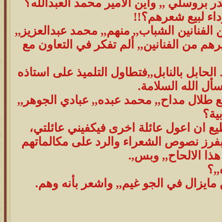
ر بروسلي ,, واين الامير محمد العبدالله؟
اء لبيع شعرهم؟!!
م 1406ه ,, فقد غنى لك كثير من الفنانين الشباب,, منهم,, محمد عبدالعزيز,,
هم من الفنانين,, ألم تفكر في التعاون مع
الحابل بالنابل,,فتطاول التلميذ على استاذه
سأل الله السلامة.
مع طلال مداح,, محمد عبده,, عبادي الجوهر,,
ية؟
طيع ان اعول عائلة اخرى فيكفيني عائلتي،
بفرز نصوص الشعراء والرد على مكالماتهم
هذا الالحاح,, وبس,.
,؟
 مايزال في الجو غيم,, واشعر بأنه وهم.