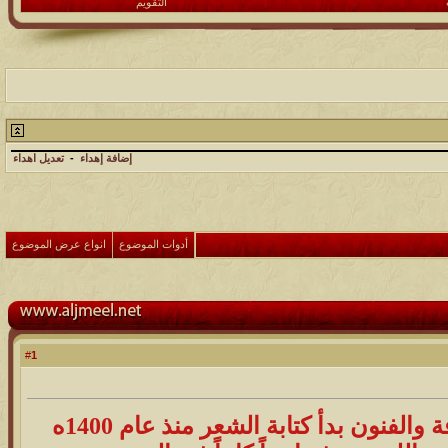
التقويم
إضافة إهداء
-
تعديل اهداء
أدوات الموضوع
انواع عرض الموضوع
1
#
شهرته أصيل واسمه محمد عبدالله الخضيري احد اعضاء جمعية الثقافة والفنون بدأ كتابة الشعر منذ عام 1400ه