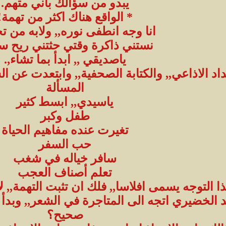
يبدو من سؤالك بأني متهم.
* الواقع هناك اكثر من تهمة!
انا وجه انطفى نوره,, ولابه من ت
نستني ذاكرة وقتي حثتني ريح سج
ياصديقي ,, ابدأ بما تشاء,.
د الاذاعي,, والكتابة الصحفية,, وابتعدت عن ال
المسألة
ياسيدي,, ابسط كثير
طفل وكبر
تغيرت عنده مفاهيم الحياة
حب السفر
سافر خياله في شغب
تعلم أصناف العجب
ا التوجه يسمى افلاسا,, فلك ان تثبت التهمة,, لأ
الخضيري اتجه الى المتاجرة في الشعر,, وبدأ ف
صحيح؟