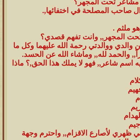
ت مشاعر تحت المجهر؟
 صاحب المصلحة في اختفائها,.
و ملثم .
 تحت المجهر,, وانت تفهم قصدي؟
 والدي ووالدتي رحمة الله عليهما وكل ما
ً,, والحمد لله,, وماشاء الله عن الحسد.
اسم شاعر,, فهو لا يملك هذا الحق,؟ ماذا
لام
هيم
م
يم
هدام
جيم
حني ظهري لأصارع الاقزام,, واحترم وجهة