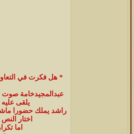
* هل فكرت في التعاون 
عبدالمجيدخامة صوت نا
يلقى عليه 
راشد يملك حضورا ماشاء
اختار النص ب
اما تكرا