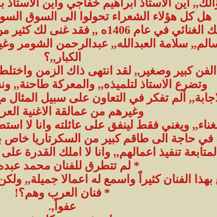
,, اين الاستاذ ابراهيم خفاجي واين الاستاذ بد
هل كل هؤلاء الشعراء تحولوا الى السوق السود
* عموماً انت بدأت تعاونك الغنائي في عا
الم,, سلامة العبدالله,, عبدالرحمن الشومر وغير
الكبار,,؟
لفن كبير وصغير,, لقد انتهى ذاك الزمن واختلط 
وتضرع الاستاذ لتلميذه,, والمعركة طاحنة,, ون
اجابة,, ألم تفكر في التعاون على سبيل المثال 
وغيرهم من عمالقة الاغنية العرب
غناء,, ويغني فقط لينفق على عائلته وانا لا است
ه في حاجة الى طاقم كبير من السكرتاريا خاص 
لمتابعة تنفيذ اعمالهم,, وانا لا املك القدرة على 
* لم تتطرق للفنان محمد عبده,
ذا الفنان كثيراً واسمع له اعمالا جميلة,, ولكن
* فنان العرب وهم؟!
عفواً,.