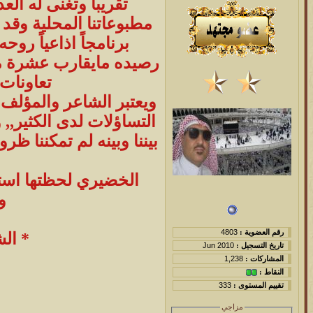
تقريباً وتغنى له ال
مطبوعاتنا المحلية وقد
برنامجاً اذاعياً رو
رصيده مايقارب عشرة مؤ
تعاونات 
ويعتبر الشاعر والمؤلف 
التساؤلات لدى الكثير,,
بيننا وبينه لم تمكننا ظ
الخضيري لحظتها استقب
و
رقم العضوية :
4803
* ال
تاريخ التسجيل :
Jun 2010
المشاركات :
1,238
النقاط :
تقييم المستوى :
333
مزاجي