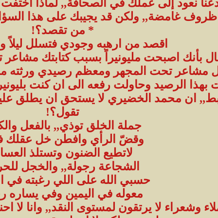
دعنا نعود إلى عملك في الصحافة,, لماذا اختف
روف غامضة,, ولكن قد يجيبك على هذا السؤال
* من تقصد؟!
اقصد من ارهبه وجودي فتسلل ليلاً وه
قال بأنك اصبحت مليونيراً بسبب كتابتك مشاعر
ر قبل مشاعر تحت المجهر ومعظم رصيدي ورثته من
ت بهذا الرصيد وحاولت رفعه الى ان كنت بليونيرا
ط,, ان محمد الخضيري لا يستحق ان يطلق عليه 
تقول؟!
جملة الخلق توذي,, بالفعل والك
وقضّ الرأي وافطن خل عقلك ف
لاتطيع الضنون وتستلذ العسا
الشجاعة رجولة,, والخجل للحر
حسبي الله على اللي رغبته في ال
معوله في اليمين وفي يساره ر
اء وشعراء لا يرتقون لمستوى النقد,, وانا لا ا