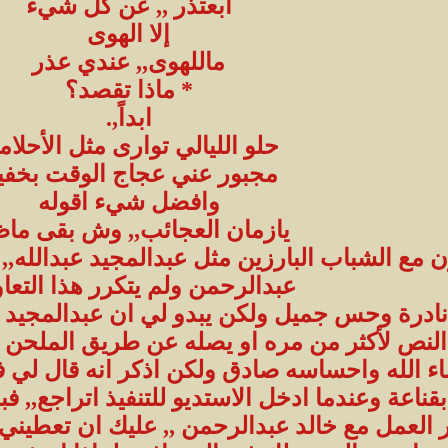
ابعتذر ,, عن كل شيء
إلا الهوى
ماللهوى,, عندي عذر
* ماذا تقصد؟
ابداً,.
حلو الليالي توارى مثل الأحلا
مجبور عني عجاج الوقت بخفيه
وافضل شيء اقوله
يازمان العجائب,, وش بقى ماظ
مع الشباب البارزين مثل عبدالمجيد عبدالله,,
عبدالرحمن ولم يتكرر هذا التعا
درة وحس جميل ولكن يبدو لي ان عبدالمجيد لا
النص لأكثر من مره او يصله عن طريق الملحن وا
 الله واحساسه صادق ولكن اذكر انه قال لي في 
قناعة وعندما ادخل الاستديو للتنفيذ اتراجع,, فبال
ر العمل مع خالد عبدالرحمن ,, عليك ان تعطيني خ