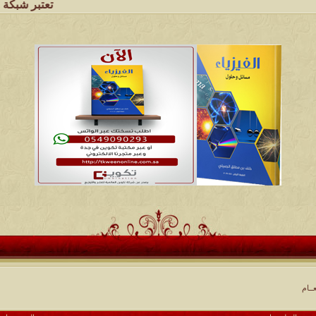
تعتبر شبكة وملتقى ومجالس
ــام