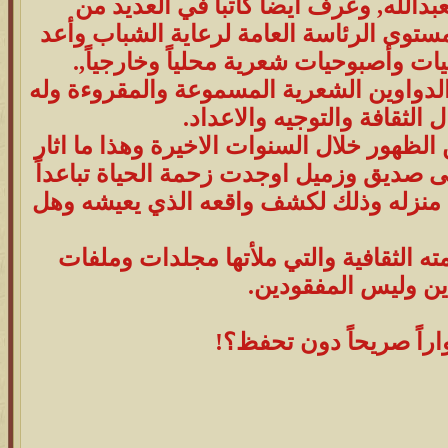
بدالله, وعرف ايضاً كاتباً في العديد من
ستوى الرئاسة العامة لرعاية الشباب وأعد
سيات وأصبوحيات شعرية محلياً وخارجياً,.
دواوين الشعرية المسموعة والمقروءة وله
لثقافة والتوجيه والاعداد.
لظهور خلال السنوات الاخيرة وهذا ما اثار
على صديق وزميل اوجدت زحمة الحياة تباعداً
 باب منزله وذلك لكشف واقعه الذي يعيشه وهل
ته الثقافية والتي ملأتها مجلدات وملفات
دين وليس المفقودين.
راً صريحاً دون تحفظ؟!