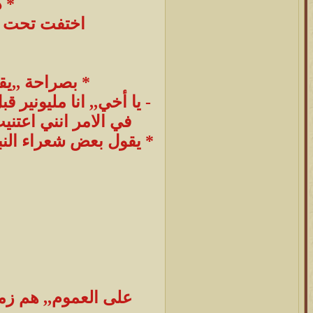
* 
اختفت تحت ظ
* بصراحة ,,ي
- يا أخي,, انا مليوني
في الامر انني اعتني
* يقول بعض شعراء النب
على العموم,, هم زمل