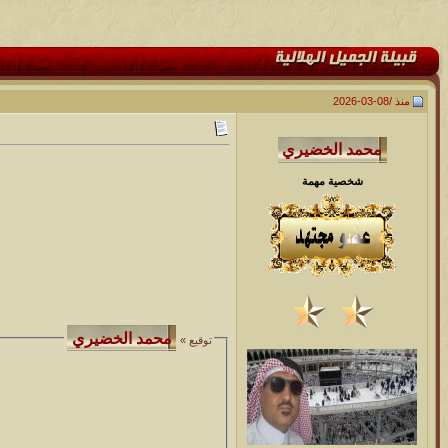
منذ /
08-03-2026
شخصية مهمة
توقيع »