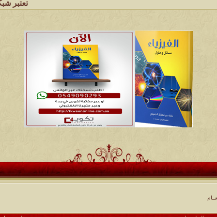
تعتبر شبكة وملتقى ومجال
ــام