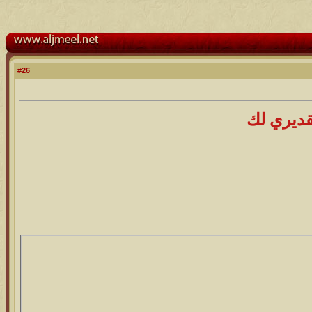
26
#
قديري لك