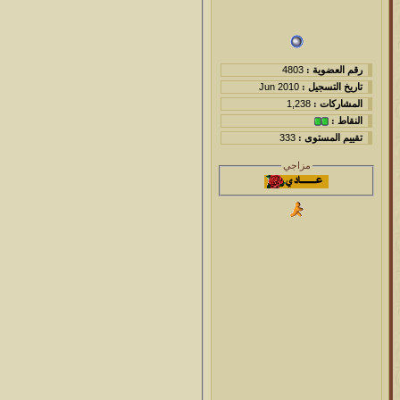
رقم العضوية :
4803
تاريخ التسجيل :
Jun 2010
المشاركات :
1,238
النقاط :
تقييم المستوى :
333
مزاجي