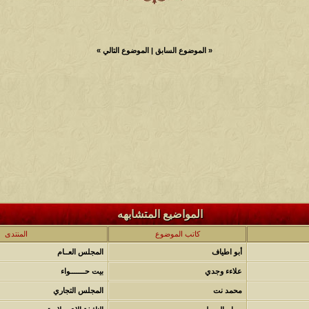
«
الموضوع السابق
|
الموضوع التالي
»
المواضيع المتشابهه
كاتب الموضوع
المنتدى
أبو اطياف
المجلس العــام
علاءء وجدي
بيت حـــــــواء
محمد نت
المجلس التجاري