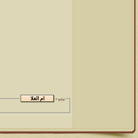
توقيع »