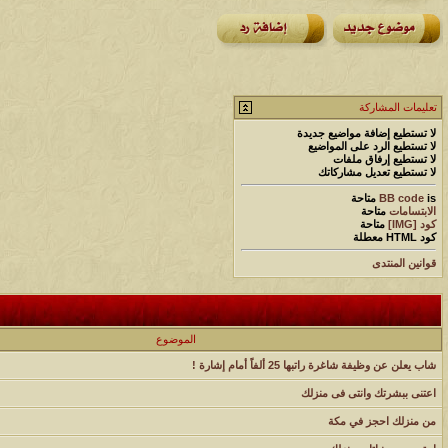
تعليمات المشاركة
لا تستطيع
إضافة مواضيع جديدة
لا تستطيع
الرد على المواضيع
لا تستطيع
إرفاق ملفات
لا تستطيع
تعديل مشاركاتك
is
BB code
متاحة
الابتسامات
متاحة
كود [IMG]
متاحة
كود HTML
معطلة
قوانين المنتدى
الموضوع
شاب يعلن عن وظيفة شاغرة راتبها 25 ألفاً أمام إشارة !
اعتنى ببشرتك وانتى فى منزلك
من منزلك احجز في مكة