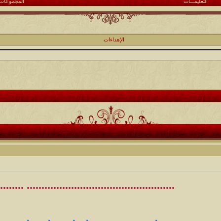
التعليمـــات
المجموعات
الإهداءات
.................................. ........................