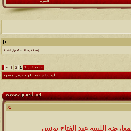
التقويم
إضافة إهداء
-
تعديل اهداء
صفحة 1 من 3
>
3
2
1
أدوات الموضوع
انواع عرض الموضوع
1
#
عارضة الليبية عبد الفتاح يونس