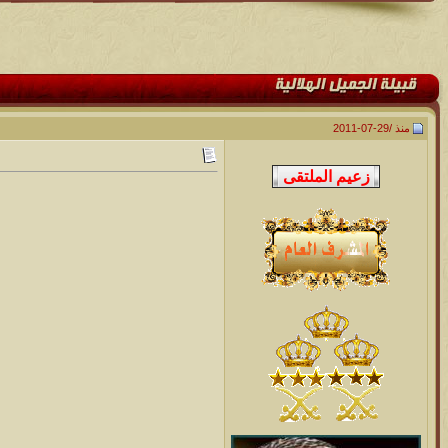
منذ /
29-07-2011