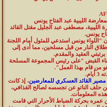
AF
عارضة الليبية عبد الفتاح يونس
 الليبية،
مصطفى عبد الجليل
مقتل القائد
تاح يونس.
مر صحفي له في بنغازي يوم 28 يوليو/تموز أن "اللواء يونس استدعي للمثول أمام اللجنة
اق النار من قبل مسلحين، مما أدى إلى
رتبتي العقيد والمقدم.
 إلقاء القبض "على رئيس المجموعة المسلحة
و من قام بهذا العمل".
ام.
 مصير القائد العسكري للمعارضين
، إذ كانت
 حلف الناتو عن تجسسه لصالح القذافي،
هذه المعلومات.
19 التحق في العشرينات من عمره بحركة الضباط الأحرار التي قامت