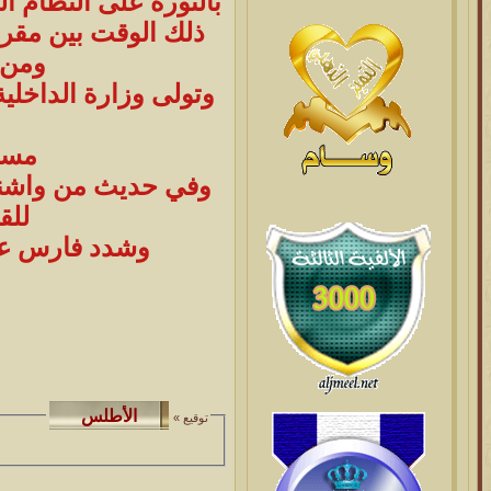
ذلك الوقت بين مقرب
ومن 
مست
وفي حديث من واشنط
للق
وشدد فارس على 
توقيع »