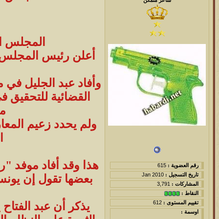
المجلس ال
أعلن رئيس المجلس الو
القضائية للتحقيق 
مق
ولم يحدد زعيم المعار
ا
هذا وقد أفاد موفد "ر
رقم العضوية :
615
تاريخ التسجيل :
Jan 2010
بعضها تقول إن يون
المشاركات :
3,791
النقاط :
تقييم المستوى :
612
اوسمة :