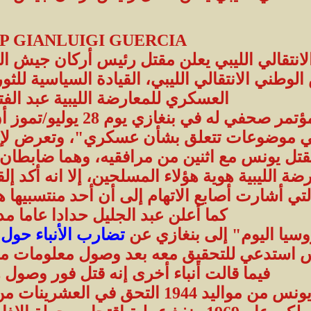
P GIANLUIGI GUERCIA
انتقالي الليبي يعلن مقتل رئيس أركان جيش الم
طني الانتقالي الليبي، القيادة السياسية للثورة
العسكري للمعارضة الليبية عبد الف
وأفاد عبد الجليل في مؤت
في موضوعات تتعلق بشأن عسكري"، وتعرض لإطل
تل يونس مع اثنين من مرافقيه، وهما ضابطان ب
ضة الليبية هوية هؤلاء المسلحين، إلا انه أكد
لتي أشارت أصابع الاتهام إلى أن أحد منتسبيها ه
كما أعلن عبد الجليل حدادا عاما مدته 3 أي
وسيا اليوم" إلى بنغازي عن
تضارب الأنباء حول
س استدعي للتحقيق معه بعد وصول معلومات من
فيما قالت أنباء أخرى إنه قتل فور وصول 
يذكر أن عبد الفتاح يونس من مواليد 44