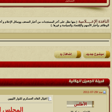
التسجيل
النافذة الإعــــلامية
( منها نطل على آخر المستجدات من أخبار الصحف ووسائل الإعلام و أخب
الوظائف وأخبار الأسهم والإقتصاد والسياسة و غيرها .)
منذ /
29-07-2011
اغتيال القائد العسكري للثوار الليبيين
المجلس ال
""شاعر متمكن""