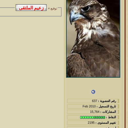
توقيع »
رقم العضوية :
637
تاريخ التسجيل :
Feb 2010
المشاركات :
15,764
النقاط :
تقييم المستوى :
2195
اوسمة :