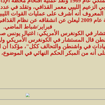
بالثورة على النظام الملكي عام 1969 ونفذ ع
ي الزعيم الليبي معمر القذافي، وتقلد في عدد 
المعروف أنه أشرف على عمليات القوات الليبي
فبراير/شباط الماضي.
شار في الكونغرس الأمريكي: اغتيال يونس صد
ن قال المستشار في الكونغرس الأمريكي ولي
يادات في واشنطن والتحالف ككل"، مؤكدا أن ال
أنه من المبكر الحكم النهائي في الموضوع، إذ