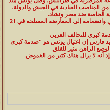
ملية اقتحام محطة الإذاعة المرطزية في طرابلس. وظل يونس منذ
من المناصب القيادية في الجيش والدولة.
ة الخاصة ضد مصر وتشاد.
وتولى وزارة الداخلية عام 2009 ليعلن عن انشقاقه عن نظام القذافي وانضمامه إلى المعارضة المسلحة في 21
مة كبرى للتحالف الغربي
د فارس إن اغتيال يونس هو "صدمة كبرى
وضع الراهن مثير للقلق.
 أنه لا يزال هناك كثير من الغموض.