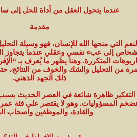
عندما يتحول العقل من أداة للحل إلى سا
مقدمة
لنعم التي منحها الله للإنسان، فهو وسيلة التحل
شخاص إلى عبء نفسي وعقلي عندما يتجاوز التفك
ريوهات المتكررة. وهنا يظهر ما يُعرف بـ “الإف
رة من التحليل والشك والخوف من النتائج، حت
ذلك الجهد الذهني.
 التفكير ظاهرة شائعة في العصر الحديث بسبب 
وتضخم المسؤوليات. وهو لا يقتصر على فئة عمري
والقادة، والموظفين وأصحاب الق
1. مفهوم الإفراط في التفكير