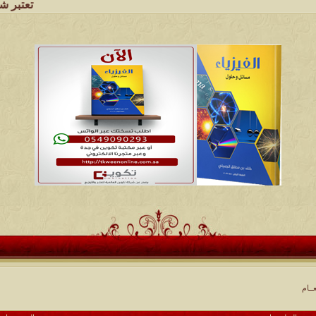
تعتبر شبكة وملتقى وم
ــام