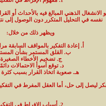
و الانشغال الذهني المبالغ فيه بالأحداث أو ال
نفسه في التحليل المتكرر دون الوصول إلى نت
ويظهر ذلك من خلال:
أ. إعادة التفكير بالمواقف السابقة مر
ب. القلق المستمر بشأن المستق
ج. تضخيم الأخطاء الصغيرة.
د. توقع أسوأ الاحتمالات دائمًا
هـ. صعوبة اتخاذ القرار بسبب كثرة ا
كر ليصل إلى حل، أما العقل المفرط في التفك
2. أسباب الإفراط في التفكير