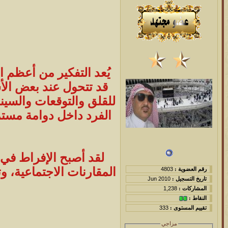
يُعد التفكير من أعظم ا
قد تتحول عند بعض الأ
للقلق والتوقعات والسينا
الفرد داخل دوامة مستم
لقد أصبح الإفراط في
المقارنات الاجتماعية، 
رقم العضوية :
4803
تاريخ التسجيل :
Jun 2010
المشاركات :
1,238
النقاط :
تقييم المستوى :
333
مزاجي