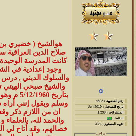
هوالشيخ ( خضيري بن علي بن حسين بن سناح الجميلي ) ولد في قريةالجميلة في قضاء الشرقاط من محافظة صلاح الدين العراقية سنة (1941)م وأكمل دراسته الابتدائية في مدرسة الشرقاط الابتدائية سنة (1954)م حيث إنها كانت المدرسة الوحيدة في المدينة آن ذاك ,ودرس الإعدادية في الموصل في الإعدادية الشرقية سنة (1958),لعدم وجود إعدادية في الشرقاط في تلك الفترة وتخرج منها سن( 1960)م ونشا في بيئة ساعدته على التوجه العلمي والسلوك الديني , درس الفقه وتلقى الدروس والمعارف على يد الدكتور احمد الكبيسي و الشيخ عبد الملك السعدي والشيخ صبحي الهيتي تم تعيينه بصفة معلم تربية اسلامية في مدرسة الهيجل في الساحل الايسر لقضاء الشرقاط بتاريخ 5/12/1960 م وهو تقي و ورع وكان عندما يجتمع مع زملاءه يبث إليهم محبته بالمصطفى محمد صلى الله عليه وسلم ويقول إنني أراه دائما في المنام واسأله ويجيبني حسب قوله هو و انني سوف اروي لكم مااعرف عنه ، وأرى ان من اللازم ذكر وقعه على حياتي وعلى حياة غالب من رافقه او عاش معه اوعرفه وإن الأمة الإسلامية تزخر والحمد لله، بالعلماء و الصالحين الذين كانواوما زالوا القدوة الحسنة و الرائعة لتلاميذهم اولمن نال شرف معرفة خصالهم، وقد أتاح لي الله تعالى بفضله شرف التعرف على بعضهم والتعلم منهم . ، وانني أجد فيه خصالاً تجعله في مرتبة من أنفس المراتب. و كلما ازدادت معرفتنا به، وبتعاليم ديننا الحنيف من خلال القرآن والسنة، كلما وجدت أعماله مشتقة ومطابقة للقرآن والسنة، ، إذ كان فيه من اليسر ما يرسخ القبول والطمأنينة في قلب من رآه ،او من تتلمذ بين يديه , فقد كان إتباعه للسنة النبوية المطهرة في جميع اعماله وأحواله يُظهـِر جمالها ,فعندما كان يعلمنا شعائر الاسلام نشعر بسرعة قبولها وتعلمها بمحبة كبيرة .مع احساسنا بالبهجة والرغبة لتعلم المزيد وقد كنت أسأله عن العديد من مسائل الخلاف في الدين الاسلامي ، فكانت اجوبته واضحة ودقيقة واشعر انها ناتجة عن تطبيقه للمنهجين العظيمين وهما القران والسنة النبوية ,وسيره على نهج النبي محمد صلى الله عليه وسلم , اللذان كانا على الدوام منسجمان بالتمام مع جميع ماتعلمناه منهما . وكلما ازدادت دراستي وقراءاتي، كلما ازددت يقينا من ذلك ,بشأنِ كلٍ من أعماله وأجوبته. وبسبب تعرفي عليه بهذا الوجه، فقد وجدت أن جمال وحق السنة الشريفة ين
رقم العضوية :
4803
تاريخ التسجيل :
Jun 2010
المشاركات :
1,238
النقاط :
تقييم المستوى :
333
مزاجي