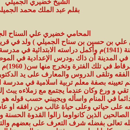
الشيخ خضيري الجميلي
بقلم عبد الملك محمد الجميل
المحامي خضيري علي السناح الج
تجان في القلب التيقن بصحتها، ويضفيان عليهما حلاوة الايمان , كما أن رؤيته النبي صلى الله عليه وسلم في المنام ينتج في القلب الطمأنينة حيث قال صلى الله عليه وسلم: من رآني في المنام فقد رآني حقا، فإن الشيطان لا يتمثل بي. وبعبارة أخرى فإن من يرى النبي صلى الله عليه وسلم في المنام يعرف يقينا أنه رأى الحق، وأجد أن من رأى السنة الحقيقية مطبّـقة في الحياة اليومية، فإنه يعرف كذلك بيقين أنها الحق. ولا شك أن غيري ممن لقي مثل هذا , قد وجد مثل ما ذكرت، فالحمد لله الذي جعل دينه واضحا جّلِيا لمن أتاه بقلب سليم. وبالتالي فإني أسأل الله أن يقبل وصفي لوقع الشيخ والاستاذ الخضيري عملا خالصا لله جل وعلا ، لقد اتصف بالامانة الخالصة لله ويعرف ذلك ابناء مدينة الشرقاط وخير دليل على امانته فقدعمل الشيخ مأمورا للمال في المخازن الحكومية في إحدى المحافظات لمدة سنة واحدة وترك الوظيفة لأنه رأى أن بعض الأيدي تمتد لسرقة المخازن بطريقة أصولية فحاول منعهم ولكن دون جدوى فاختار ترك الوظيفة لأنه أفضل من الانحدار في بؤرة السحت أو سرقة المال العام ,وعمل مديرا للمال في الشرقاط منذ سنة (1964)م ونقل إلى مدينة الحمدانية شرقي الموصل سنة( 1971 م )وعمل فيها لمدة سنتين بمنصب مدير المال ,تم نقله الى مدينة الحضر من محافظة نينوى سنة ( 1973 م) ايضا بمنصب مدير المالية ,ثم أعيد ثانية إلي الشرقاط بنفس المنصب ,وكان يحرص دائما على النزاهة فكان دائما يردد مثلا عربيا يضرب في المحافظة على سمعة الأهل و يوصي به ابنائه فيقول يا بني (إذا ما تقدر تعلي ثوايا اهلك فلا تخربها ) حيث أكمل دراسته الجامعية في كلية القانون جامعة بغداد سنة (1976)م صدر امر اداري بتعيينه في منصب مدير ناحية الشورة في محافظة نينوى سنة ( 1978 م) فرفض ذلك خشية ان يكون قد سلب حق من حقوق ابناء ناحية الشورة , وقابل محافظ نينوى انذاك وقال للمحافظ (لايحق لي ان اتولى هذا المنصب ان هذا المنصب هو حق ابناء ناحية الشورة واني اعرف منهم اشخاص اكفاء كثيرون وهم اولى بهذا المنصب مني مع العلم اني اعتبر اهالي ناحية الشورة هم اهلي واخواني وتربطني بهم روابط عديدة ويكون لي الشرف اتولى منصب مدير الناحية اذا كان بتفويض من اهل الدينة وليس بتعيين من الحكومة لذالك لن اغتصب حقهم في اختيار من يمثلهم في هذا المنصب , وبالنظر لذلك اطلب تعيين مدير الناحية من ابناء الناحية عينها , ليكون اكثر حرصا من غير ه لخدمة الناحية واهلها ) واستجااب المحافظ لهذا الطلب وتم تعيين مدير الناحية من اهالي الشورة ,وصدر أمر نقله الى منصب قاضي تحقيق قضاء سنجار التابع لمحافظة نينوى سنة( 1979)م فرفض النقل وهدد باالاستقالة لأنه كان يقول (إني أخاف الله ,وأخاف أني لن أستطيع تحقيق العدل ,وان الذي يعمل في القضاء يذبح بغير سكين )وبعد ذلك حصلت الموافقة على إعادته إلى منصبه,قام بادارة ندوات عديدة على قاعة اتحاد الشباب في مجالات عديدة وخاصة الدعوة الاسلامية و أسس نقابة المحامين في الشرقاط سنة (1978 )م وكان أول رئيسا لها,واختص في القانون الجنائي تم تعيينه بمنصب مدير خزينة محافظة نينوى سنة (1991)م ورفض هذا المنصب وبعد ذلك تم اختياره لمنصب مدير خزينة محافظة صلاح الدين بنفس العام وتم اغرائه باعطائه دار سكن وسيارة حديثة من نوع لاند كروز في حالة قبوله بالمنصب فرفض ذلك واختار الاحالة على التقاعد بناءا على طلبه وقال انا لا ارغب باعتلاء المناصب واغرائاتها وانما اريد ان اتفرغ لديني ولدراستي في الفقه الاسلامي و ان اتزود بما استطيع من تقوى الله لاخرتي , وعمل مديرا ماليا للشرقاط لغاية العام (1991) حيث تفرغ للمحاماة ,لإظهار الحق وليس العكس وكان من الدعاة إلى الإسلام وألقى محاضرات دينية كثيرة وله مؤلفات ودراسات ليست بالقليلة وأدار عدة ندوات في الدعوة إلى الله في قاعة ثانوية الشرقاط ,والده علي حسين السناح كان يعمل في نقابات عمال النفط وكان رجلا كريما وأنيسا وكان من الدعاة إلى القومية العربية ونظم مظاهرات عديدة للمطالبة بذلك في الستينات من القرن العشرين , وفي سنة (1968) اشترى له سيارة نوع (لويد )موديل( 1950) واعتقد إنها بريطانية الصنع والمحرك كان بمكبس واحد (بستم واحد) ,وكانت كثيرة العطلات ولعدم وجود مصلح سيارات في الشرقاط في تلك الفترة , كان أكثر العطلات تكرارا هو سوفان الترس ( الدشلي )في صندوق السرعة للسيارة .وقال فيها الشاعر أبو مزهر (ما نقدر أنروح أنزور ما دام الدشلي مكسور )وكانت هذه السيارة جميلة وكانت أبوابها تفتح عكس ما موجود حاليا , وكان عمه سليم السناح الذي كان لقبه (المصوت بالعشاء) شجاعا وكريما وقاتل دفاعا عن العراق في معركة الجر ناف الشهيرة سنة 1916ضد القوات البريطانية الغازية آنذاك وقتل في تلك المعركة ولم يعثر على جثته لحد الآن ,وكان المحامي خضيري كريما ذا نفس طيبة رءوفا بالناس وعطوفا عليهم وان من أحب الأعمال الى قلبه, قضاء حوائج الناس , ولذلك يحبه جميع أبناء الشرقاط ,وكان يكاد لايمر يوم إلا وفي بيته ضيوف, وفي احد الأيام كان عنده ضيوف فلما كانت زوجته تعد الطعام ,سقطت من الدرج وكسرت يدها وكانت تتألم كثيرا فلم يترك ضيوفه , وأكمل الغداء وقدمه للضيو ف حتى اكملوا غ