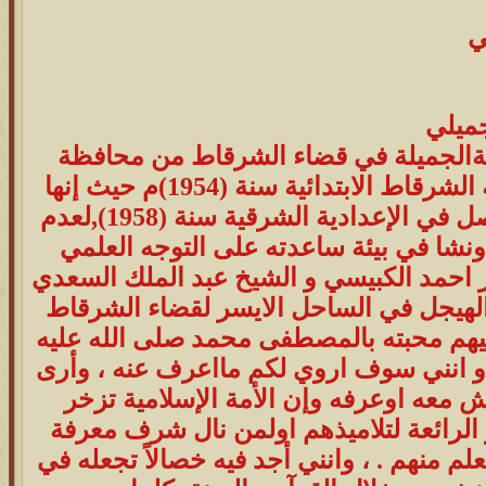
ي
ميلي
دائهم وذهبوا ثم نقل زوجته الى الطبيب الشعبي المجبر للكسور(صالح ) ولم يجعل الضيوف يكون لهم أي إحساس بما جرى , وانه كان شديد الالتزام بالقانون لعلمه به ,ويعرف ذلك جميع أبناء مدينة الشرقاط حيث انه كان لا يتوكل للدفاع عن أي متهم إلا بعد قراءة أوراقه والتأكد من انه برئ فعلا وكان لا يشترط مبلغ المال مقابل أتعاب المحاماة ,وإنما فقط كان يقول للموكل كلمة (إلي تقدر عليه )و كانت هوايته إطعام الحيوانات ويستأثر على نفسه ويأخذ من طعامه ويعطيه لحيوانات القرية وكان يقول في ذلك مبررا ما يفعله (إن الأنفس أخوة)وكان يوصي دائما أن يعطى الأجير حقه قبل أن يجف عرق جبينه وذلك تيمنا بحديث الرسول الكريم محمد صلى الله عليه وسلم , وفي احد الأيام عندما كان يتفقد مزرعته وجد فيها عائلة متكونة من رجل ضالع في السن وامرأتين يحصدون ذرة صفراء ناضجة من مزرعته فلما رأوه أرادوا أن يخرجوا من المزرعة بسرعة فناداهم وقال( لا تخافون إن هذا الزرع ليس لي , بل انه لله ,أكملوا حصادكم وخذوا حاجتكم) فذهب وتركهم في المزرعة يحصدون ,ويروي لنا المحامي خضيري ألجميلي عن زيارته للرئيس المرحوم عبد السلام عارف رئيس الجمهورية العراقية سنة (1964)م في القصر الجمهوري في بغداد ومن الطريف أن سيارة الأجرة (باص المصلحة ) أوصلته الى باب القصر الجمهوري ,وذلك لوجود موقف سيارات الباص أمام القصر الجمهوري, واستقبلهم الرئيس المرحوم في باب القصر الداخلي حتى بانت على نواظيرهم لوائح العجب وعلى وجوههم علامات الدهشة ,ويروي لنا ان عدد الجنود الذين كانوا يحرسون القصر الجمهوري من الداخل لا يتجاوز عددهم عشرة جنود ,وبعد الترحيب بهم سألهم الرئيس مخاطبا (أني أخوكم إذا كنتم محتاجين أي شي )؟ فأجابوه إنهم لا يحتاجون أي شي وإنما جاءوا للسلام فقط ,ويروي لنا احد أصدقائه إن المحامي رأى في يوم من الأيام ضباطا وجنود يقومون بأداء واجبهم فقال (إنشاء الله إذا كبر أولادي فلن اقبل لهم مهنة غير العسكرية )فلما سألته لماذا؟اجابني (إن العسكرية شرف وواجب مقدس لأنها تحمي الوطن فالدولة التي ليس لها جيش ,تأكلها الدول كما يأكل الذئب الغنم )وقال لي مرة انه لا يستطيع أن ينام ليلة واحدة إذا كان احد الأشخاص غاضبا منه , وقال لي أيضا انه لم يغضب من إنسان قط ,طوال عمره ويقول لنا انه يوميا يرى في المنام احد الأموات اللذين يعرفهم فيناجيهم ويشاورهم في أموره اثناء منامه ويشكي لهم هموم الامة الاسلامية , وفي يوم من الأيام ماتت من أغنامه ثلاث نعجات فأرسل يطلب أولاده فسألهم ,من منكم جلب مالا حراما إلى دارنا ؟فأجاب احدهم ليس أنا وقال الآخر أنا لم اجلب أي مال حرام سوى أني تلقيت هدية زجاجة عطر سعرها ثلاث دنانير ,فقال الأب هنا مكان الداء إن زجاجة العطر هذه حرام وسعرها ثلاثة دنانير فاذهب الله بدلها ثلاثة أغنام من أغنامنا لأننا أناس متطهرين ,وفي يوم آخر جاء رجل من القرية يدعى أبو خلف وقال لأحد أبناء خضيري (سلم لي على أبوك وقل له نريد أن نذهب غدا ونضع حدا بين ارضي وأرضكم وأريده أن يحضر الفرز )فلما اخبر الولد أباه قال اذهب إليه الآن وأقرئه مني السلام وقل له نحن إخوة وانه مخول بالتخطيط ونحن لدينا ثقة به واني لن اذهب معهم هو يضع الحدود وأنا اقبل بها واشكر له تعبه , ويروي لنا السيد حمد انه في يوم من الأيام أتى إليه احد أقاربه للاستشارة في اختيار محامي للدفاع عن قريبهم المتهم , يقول فقلت له عليك أن تختار المحامي خضيري لان القاضي عندما يراه يترافع عن متهم سيتأكد القاضي أن المتهم برئ لان خضيري لا يتوكل عن متهم إلا إذا كان بريئا فعلا , ولم اذكر ذلك من باب المدح ولكن هذه الحقيقة لابد أن أبينها , وكان يوصي دائما أن لا يكون الإنسان عبدا لكرسي المنصب ,فمن يكون بمنصب مرموق عليه بمخافة الله عز وجل أولا ثم العدل ثانيا ثم قضاء حوائج الناس ثالثا ,وكان يقول لنا ويردد دائما المقولة الشهيرة (لو دامت لغيرك لما وصلت إليك)ويقصد بذلك المناصب ,وكان يشبه المنصب بكرسي الحلاق , وكان يحذر من استغلال المنصب للإغراض الشخصية ,ويقول( أن الأمم تبتلى في أيام المحن بكثير من الأمراض التي تضعف من شانها,ومن هذه الامرض الخطيرة الرشوة ويجب أن يكون الموظف خادم لشعبه و أمين على عمله ويجب أن يكرس جهوده من اجل المصلحة العامة فإذا ما استغل منصبه ونفوذه لتحقيق منفعته الشخصية فقد خان الأمانة واضر بمصالح شعبه ولا يجوز لمن يتولى أمر الناس قبول الهدية لكي لا يؤثر ذلك على حقوق الآخرين وان من واجب المسؤول محاسبة موظفيه أو عماله محاسبة دقيقة وتدقيق أموال الموظفين في إطار من أين لك هذا )