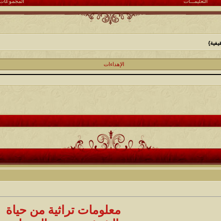
التعليمـــات
المجموعات
يفية}
الإهداءات
معلومات تراثية من حياة