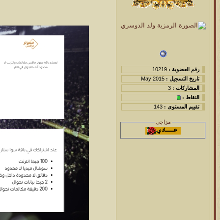
رقم العضوية :
10219
تاريخ التسجيل :
May 2015
المشاركات :
3
النقاط :
تقييم المستوى :
143
مزاجي