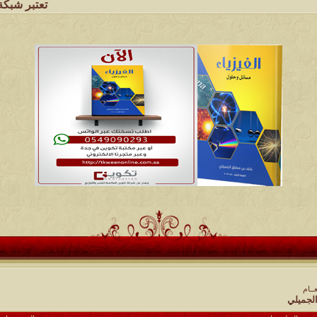
تعتبر شبكة وملتقى ومجال
ــام
الجميلي