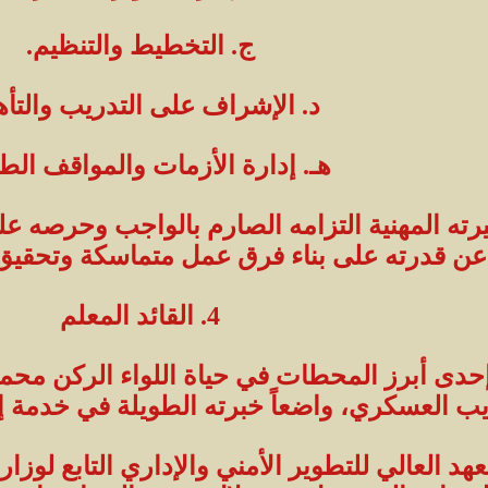
ج. التخطيط والتنظيم.
د. الإشراف على التدريب والتأه
هـ. إدارة الأزمات والمواقف الطا
ه المهنية التزامه الصارم بالواجب وحرصه عل
ً عن قدرته على بناء فرق عمل متماسكة وتحقيق ا
4. القائد المعلم
إحدى أبرز المحطات في حياة اللواء الركن مح
ريب العسكري، واضعاً خبرته الطويلة في خدمة إع
هد العالي للتطوير الأمني والإداري التابع لوزا