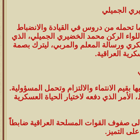
ري الجميلي
 لما تحمله من دروس في القيادة والانضباط
للواء الركن محمد الخضيري الجميلي، الذي
عسكري ورسالة المعلم والمربي، ليترك بصمة
رية العراقية.
ا بقيم الانتماء والالتزام وتحمل المسؤولية.
الأمر الذي دفعه لاختيار الحياة العسكرية
رية العراقية وتخرج فيها ضمن الدورة (73)، لينضم إلى صفوف القوات المسلحة العراقية ضابطاً
لى التميز.