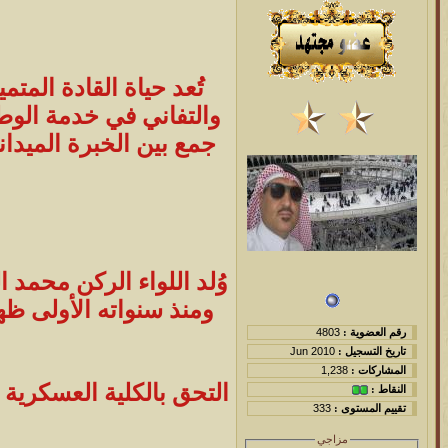
تُعد حياة القادة المت
والتفاني في خدمة الوط
جمع بين الخبرة الميدان
وُلد اللواء الركن محمد ا
ومنذ سنواته الأولى ظه
رقم العضوية :
4803
تاريخ التسجيل :
Jun 2010
المشاركات :
1,238
النقاط :
تقييم المستوى :
333
مزاجي