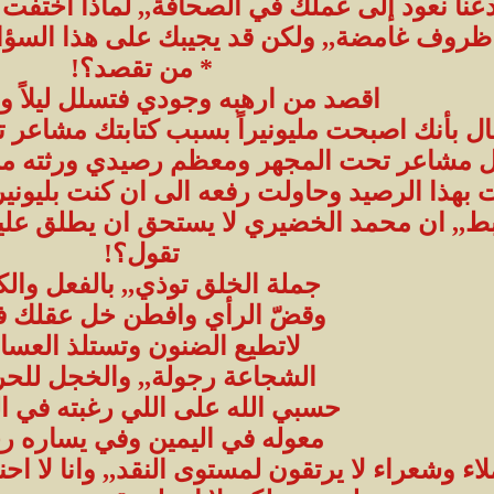
دعنا نعود إلى عملك في الصحافة,, لماذا اختف
روف غامضة,, ولكن قد يجيبك على هذا السؤال
* من تقصد؟!
اقصد من ارهبه وجودي فتسلل ليلاً وه
قال بأنك اصبحت مليونيراً بسبب كتابتك مشاعر
ر قبل مشاعر تحت المجهر ومعظم رصيدي ورثته من
ت بهذا الرصيد وحاولت رفعه الى ان كنت بليونيرا
ط,, ان محمد الخضيري لا يستحق ان يطلق عليه 
تقول؟!
جملة الخلق توذي,, بالفعل والك
وقضّ الرأي وافطن خل عقلك ف
لاتطيع الضنون وتستلذ العسا
الشجاعة رجولة,, والخجل للحر
حسبي الله على اللي رغبته في ال
معوله في اليمين وفي يساره ر
اء وشعراء لا يرتقون لمستوى النقد,, وانا لا ا