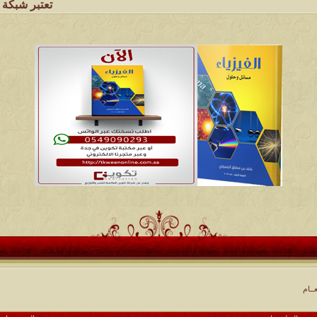
تعتبر شبكة وملتقى ومجالس
ــام