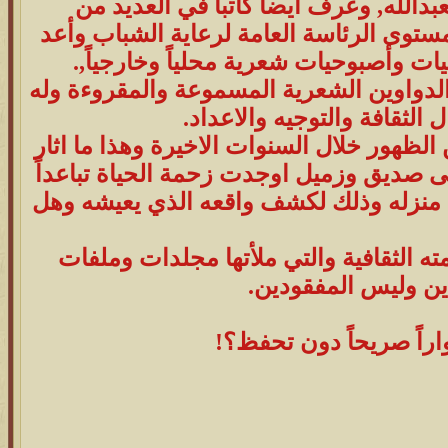
بدالله, وعرف ايضاً كاتباً في العديد من
ستوى الرئاسة العامة لرعاية الشباب وأعد
سيات وأصبوحيات شعرية محلياً وخارجياً,.
دواوين الشعرية المسموعة والمقروءة وله
لثقافة والتوجيه والاعداد.
لظهور خلال السنوات الاخيرة وهذا ما اثار
على صديق وزميل اوجدت زحمة الحياة تباعداً
 باب منزله وذلك لكشف واقعه الذي يعيشه وهل
ته الثقافية والتي ملأتها مجلدات وملفات
دين وليس المفقودين.
راً صريحاً دون تحفظ؟!