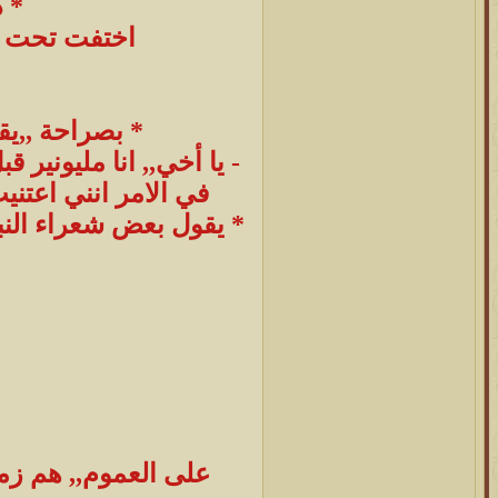
* 
اختفت تحت ظ
* بصراحة ,,ي
- يا أخي,, انا مليوني
في الامر انني اعتني
* يقول بعض شعراء النب
على العموم,, هم زمل