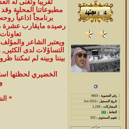
تقريباً وتغنى له ال
مطبوعاتنا المحلية وقد
برنامجاً اذاعياً رو
رصيده مايقارب عشرة مؤ
تعاونات 
ويعتبر الشاعر والمؤلف 
التساؤلات لدى الكثير,,
بيننا وبينه لم تمكننا ظ
الخضيري لحظتها استقب
و
رقم العضوية :
4803
* ال
تاريخ التسجيل :
Jun 2010
المشاركات :
1,238
النقاط :
تقييم المستوى :
333
مزاجي