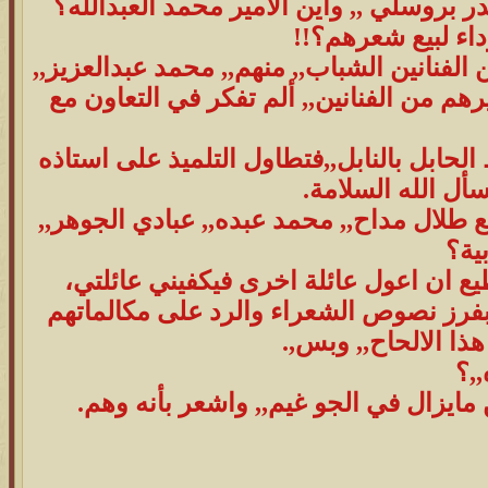
ر بروسلي ,, واين الامير محمد العبدالله؟
اء لبيع شعرهم؟!!
م 1406ه ,, فقد غنى لك كثير من الفنانين الشباب,, منهم,, محمد عبدالعزيز,,
هم من الفنانين,, ألم تفكر في التعاون مع
الحابل بالنابل,,فتطاول التلميذ على استاذه
سأل الله السلامة.
مع طلال مداح,, محمد عبده,, عبادي الجوهر,,
ية؟
طيع ان اعول عائلة اخرى فيكفيني عائلتي،
بفرز نصوص الشعراء والرد على مكالماتهم
هذا الالحاح,, وبس,.
,؟
 مايزال في الجو غيم,, واشعر بأنه وهم.