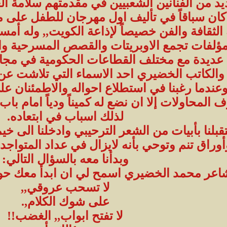
عديد من الفنانين الشعبيين في مقدمتهم سلامة الع
 كان سباقاً في تأليف اول مهرجان للطفل على م
حه الثقافة والفن خصيصاً لإذاعة الكويت,, وله أم
لفات تجمع الاوبريتات والقصص المسرحية وال
عديدة مع مختلف القطاعات الحكومية في مجال ا
والكاتب الخضيري احد الاسماء التي تلاشت عن ا
 وعندما رغبنا في استطلاع احواله والاطمئنان 
روف المحاولات إلا ان نضع له كميناً ودياً امام
لذلك اسباب في ابتعاده.
لنا بأبيات من الشعر الترحيبي وادخلنا الى خيم
أوراق تنم وتوحي بأنه لايزال في عداد المتواج
وبدأنا معه بالسؤال التالي:
شاعر محمد الخضيري اسمح لي ان ابدأ معك حوا
لا تسحب عروقي,,
على شوك الكلام,.
لا تفتح ابواب,, الغضب!!