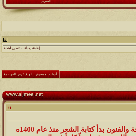
التقويم
إضافة إهداء
-
تعديل اهداء
أدوات الموضوع
انواع عرض الموضوع
1
#
شهرته أصيل واسمه محمد عبدالله الخضيري احد اعضاء جمعية الثقافة والفنون بدأ كتابة الشعر منذ عام 1400ه