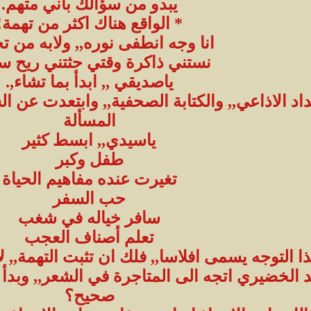
يبدو من سؤالك بأني متهم.
* الواقع هناك اكثر من تهمة!
انا وجه انطفى نوره,, ولابه من ت
نستني ذاكرة وقتي حثتني ريح سج
ياصديقي ,, ابدأ بما تشاء,.
د الاذاعي,, والكتابة الصحفية,, وابتعدت عن ال
المسألة
ياسيدي,, ابسط كثير
طفل وكبر
تغيرت عنده مفاهيم الحياة
حب السفر
سافر خياله في شغب
تعلم أصناف العجب
ا التوجه يسمى افلاسا,, فلك ان تثبت التهمة,, لأ
الخضيري اتجه الى المتاجرة في الشعر,, وبدأ ف
صحيح؟