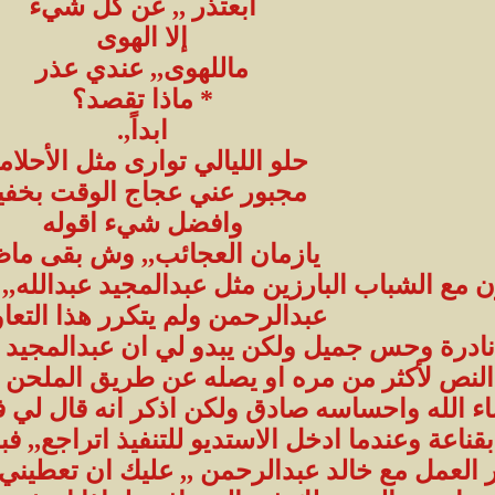
ابعتذر ,, عن كل شيء
إلا الهوى
ماللهوى,, عندي عذر
* ماذا تقصد؟
ابداً,.
حلو الليالي توارى مثل الأحلا
مجبور عني عجاج الوقت بخفيه
وافضل شيء اقوله
يازمان العجائب,, وش بقى ماظ
مع الشباب البارزين مثل عبدالمجيد عبدالله,,
عبدالرحمن ولم يتكرر هذا التعا
درة وحس جميل ولكن يبدو لي ان عبدالمجيد لا
النص لأكثر من مره او يصله عن طريق الملحن وا
 الله واحساسه صادق ولكن اذكر انه قال لي في 
قناعة وعندما ادخل الاستديو للتنفيذ اتراجع,, فبال
ر العمل مع خالد عبدالرحمن ,, عليك ان تعطيني خ