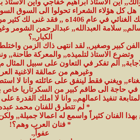
,, اين الاستاذ ابراهيم خفاجي واين الاستاذ بد
هل كل هؤلاء الشعراء تحولوا الى السوق السود
* عموماً انت بدأت تعاونك الغنائي في عا
الم,, سلامة العبدالله,, عبدالرحمن الشومر وغير
الكبار,,؟
لفن كبير وصغير,, لقد انتهى ذاك الزمن واختلط 
وتضرع الاستاذ لتلميذه,, والمعركة طاحنة,, ون
اجابة,, ألم تفكر في التعاون على سبيل المثال 
وغيرهم من عمالقة الاغنية العرب
غناء,, ويغني فقط لينفق على عائلته وانا لا است
ه في حاجة الى طاقم كبير من السكرتاريا خاص 
لمتابعة تنفيذ اعمالهم,, وانا لا املك القدرة على 
* لم تتطرق للفنان محمد عبده,
ذا الفنان كثيراً واسمع له اعمالا جميلة,, ولكن
* فنان العرب وهم؟!
عفواً,.