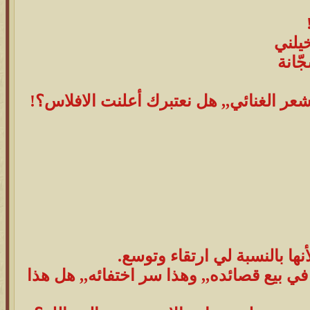
خيلني
ّانة
شعر الغنائي,, هل نعتبرك أعلنت الافلاس؟!
نها بالنسبة لي ارتقاء وتوسع.
ي بيع قصائده,, وهذا سر اختفائه,, هل هذا