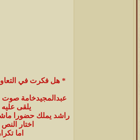
* هل فكرت في التعاون 
عبدالمجيدخامة صوت نا
يلقى عليه 
راشد يملك حضورا ماشاء
اختار النص ب
اما تكرا