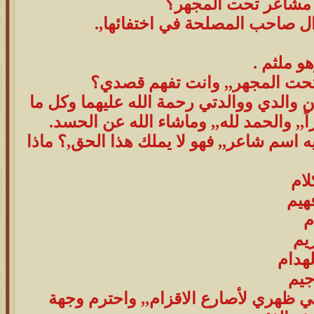
ت مشاعر تحت المجهر؟
 صاحب المصلحة في اختفائها,.
و ملثم .
 تحت المجهر,, وانت تفهم قصدي؟
 والدي ووالدتي رحمة الله عليهما وكل ما
ً,, والحمد لله,, وماشاء الله عن الحسد.
اسم شاعر,, فهو لا يملك هذا الحق,؟ ماذا
لام
هيم
م
يم
هدام
جيم
حني ظهري لأصارع الاقزام,, واحترم وجهة