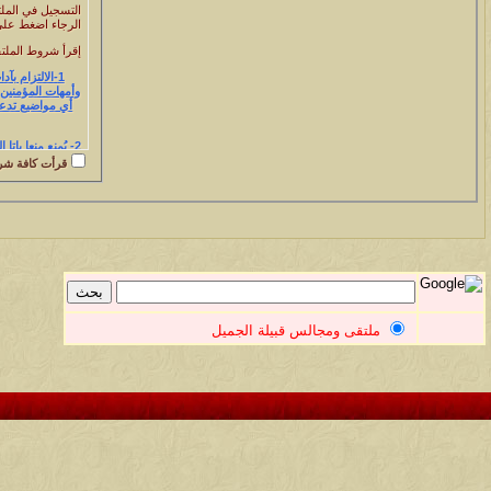
التسجيل في الملت
الرجاء اضغط على 
إقرأ شروط الملتق
1-الالتزام ب
وأمهات المؤمنين 
أي مواضيع تدعو
2- يُمنع منعا باتا الدخول بنقاشات دينيه وفتاوي وتخصيص موضوع لنقاش مسألة فقهية لأن الملتقى غير متخصص فيرجى احترام ذلك .
قرأت كافة شروط
3- التسجيل بأسماء واضحة.
4- يفضل أن تكون الأسماء حقيقية.
5- يفضل إن لم تكن الأسماء حقيقية أن تكون عربية وليست أجنبية .
6- يمنع منعا باتا التسجيل بأسماء غير لائقة دينيا أو اجتماعيا أو أخلاقيا.
7- يمنع منعا باتا التسجيل بأرقام أو طلاسم أو فواصل أو حروف مبهمة.
8- يمنع منعا بات
الأمر .
ملتقى ومجالس قبيلة الجميل
9- يمنع منعا باتا الخوض في الأمور السياسية.
10-في حال الأس
السلف الصالح رضو
11- يمنع منعا باتا تكرار نفس الموضوع في أكثر من قسم من أقسام ملتقى ومجالس قبيلة الجميل الهلالية
12- يجب كتابة كل موضوع في منتداه المخصص له ، فمثلا لا يُكتب موضوع عن النسب في المجلس العام ........ وهكذا
13- يُمنع منعاً
مصيييييبة - تكفي ي