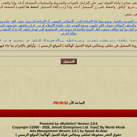
قى مجاني! وأبناء القبيلة تصر على إلتزامك بالقواعد والشروط والسياسات المفصلة أدناه. وإذا وافقت
مربع ' أوافق ' واضغط على زر 'التسجيل' أدناه. وإذا اردت إلغاء التسجيل,
اضغط هنا
للعودة للصفحة الرئ
ى بتمعن :
آداب الحديث والحوار ويمنع منعا باتا الإساءة للدين الإسلامي الحنيف، أو الإساءة للرسول صلى الله عليه و
والسلف الصالح رضوان الله عليهم، ويمنع التهجم على علماء الإسلام أو من عرف واشتهر بخدمتهم للدين،
 للحزبية لما يخالف مذهب أهل السنة والجماعة ويمنع نشر المواضيع التي تهدف لنشر البدع أو التبشيري
ضالة أخرى.
 التسجيل في ملتقى ومجالس قبيلة الجميل الهلالية ( الموقع الرسمي ) ، وأوافق بالإلتزام بما جاء فيها
ا التعرض لأي شخص بالإهانة أو الإيذاء أو التشهير أو كتابة ما يتعارض مع القوانين المتعارف عليها رسمياً أو
الساعة الآن
05:52 PM
.
تدلات بالقرآن الكريم أو السنة المطهرة أو قول من الأثر فلن يقبل إلا ما وافق مذهب أهل السنة والجماع
ان الله عليهم .
Powered by vBulletin® Version 3.8.6
Copyright ©2000 - 2026, Jelsoft Enterprises Ltd.
TranZ By World 4Arab
 باتاً استخدام عناوين لا تنم عن فحوى الموضوع ، مثلاً نذكر العناوين التالية والتي يمنع استخدامها ( الحقووووو
Ads Management Version 3.0.1 by
Saeed Al-Atwi
ا فلان - الفزعة - ...إلخ)
حقوق النشر محفوظة لملتقى ومجالس قبيلة الجميل الهلالية( الموقع الرسمي )