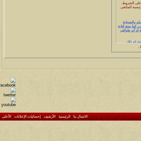
 على الشروط,
يسية للملتقى.
سلم والصحابة
 كما يمنع كتابة
ة أو أي طوائف
 .
المساس بولاة
ة وأقوال
الاتصال بنا
-
الرئيسية
-
الأرشيف
-
إحصائيات الإعلانات
-
الأعلى
وونييي -