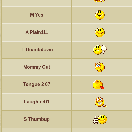
M Yes
A Plain111
T Thumbdown
Mommy Cut
Tongue 2 07
Laughter01
S Thumbup