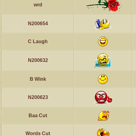
wrd
N200654
C Laugh
N200632
B Wink
N200623
Baa Cut
Words Cut