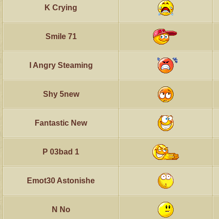
K Crying
Smile 71
I Angry Steaming
Shy 5new
Fantastic New
P 03bad 1
Emot30 Astonishe
N No