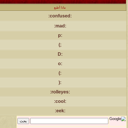
ماذا أطبع
:confused:
:mad:
:p
;)
:D
:o
:)
:(
:rolleyes:
:cool:
:eek: