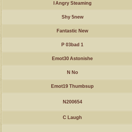
I Angry Steaming
Shy 5new
Fantastic New
P 03bad 1
Emot30 Astonishe
N No
Emot19 Thumbsup
N200654
C Laugh