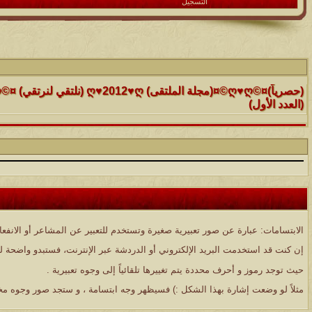
التسجيل
الموضوع
(العدد الأول)
الموضوع
موقع رائع جداً للقران الكريم مع تفسيره فقط بمجرد ماتضع الماوس 
التفسير
الموضوع
حافز يستثني وساهريعم ويشمل؟
الابتسامات: عبارة عن صور تعبيرية صغيرة وتستخدم للتعبير عن المشاعر أو الانفعال
الموضوع
إن كنت قد استخدمت البريد الإلكتروني أو الدردشة عبر الإنترنت، فستبدو واضحة ل
إثـبت وجـودك , لآتقرأ وترحل ,شآرك بـ رد أو موضوع !!
حيث توجد رموز و أحرف محددة يتم تغييرها تلقائياً إلى وجوه تعبيرية .
الموضوع
مثلاً لو وضعت إشارة بهذا الشكل :) فسيظهر وجه ابتسامة ، و ستجد صور وجوه مخت
موقع يعلمك التجويد خطوة بخطوة بالصوت والصوره...