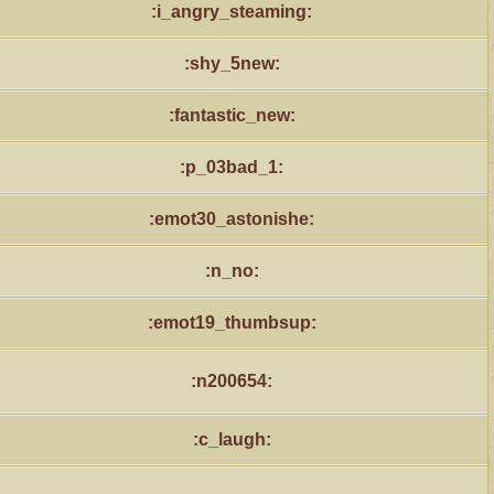
:i_angry_steaming:
:shy_5new:
:fantastic_new:
:p_03bad_1:
:emot30_astonishe:
:n_no:
:emot19_thumbsup:
:n200654:
:c_laugh: