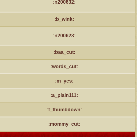
:n200632:
:b_wink:
:n200623:
:baa_cut:
:words_cut:
:m_yes:
:a_plain111:
:t_thumbdown:
:mommy_cut: