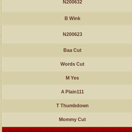
N200632
B Wink
N200623
Baa Cut
Words Cut
M Yes
A Plain111
T Thumbdown
Mommy Cut