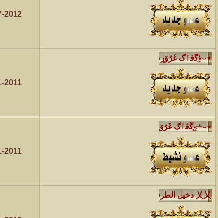
الموضوع
7-2012
مسابقة ( اعرف من صاحب هذه الصوره )
الموضوع
غير اسم اللي قبلك
1-2011
الموضوع
اتحداك تجيب الصورة المطلوبةّّّ!!
الموضوع
المنتدى كالأنسان
1-2011
الموضوع
ܓܨ الإعجآز العلمي في التين و الزيتون , الذي ادخل الفريق البحث الى