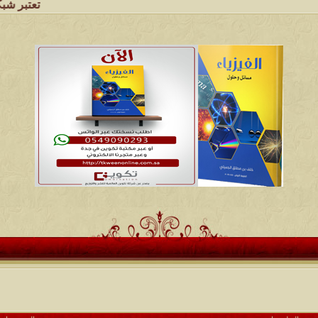
تعتبر شبكة وملتقى ومج