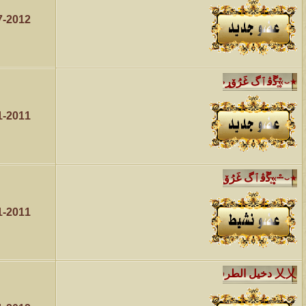
7-2012
الموضوع
مسابقة ( اعرف من صاحب هذه الصوره )
الموضوع
غير اسم اللي قبلك
1-2011
الموضوع
اتحداك تجيب الصورة المطلوبةّّّ!!
الموضوع
المنتدى كالأنسان
1-2011
الموضوع
ܓܨ الإعجآز العلمي في التين و الزيتون , الذي ادخل الفريق البحث الى