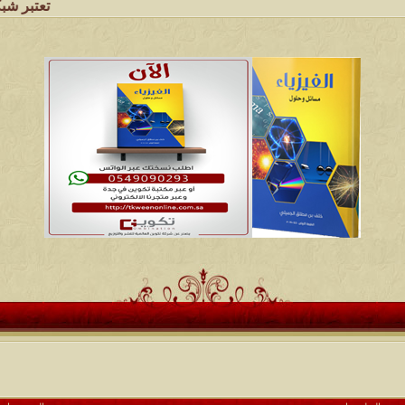
تعتبر شبكة وملتقى ومج