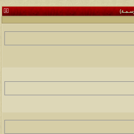
وسـمـة)