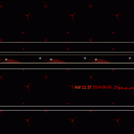
 نار
26-06-2024
11:37 AM