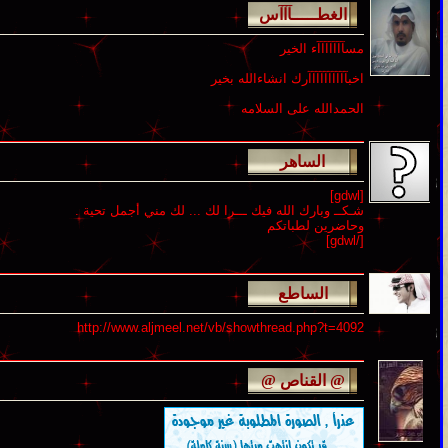
مسآآآآآآآء الخير
اخبآآآآآآآآآآرك انشاءالله بخير
الحمدالله على السلامه
[gdwl]
شـكــ وبارك الله فيك ـــرا لك ... لك مني أجمل تحية .
وحاضرين لطباتكم
[/gdwl]
http://www.aljmeel.net/vb/showthread.php?t=4092