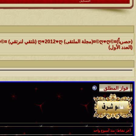
التسجيل
الموضوع
(العدد الأول)
الموضوع
موقع رائع جداً للقران الكريم مع تفسيره فقط بمجرد ماتضع الماوس 
التفسير
الموضوع
حافز يستثني وساهريعم ويشمل؟
الموضوع
إثـبت وجـودك , لآتقرأ وترحل ,شآرك بـ رد أو موضوع !!
الموضوع
آخر نشاط:
منذ أسبوع واحد
موقع يعلمك التجويد خطوة بخطوة بالصوت والصوره...