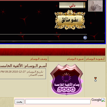
أيـقـونـة الـوسـام
صـورة الـوسـام
وصـف الـوسـام
أسـم الـوسـام:
الألفية الخامسة
تـاريـخ الـوسـام: 27-12-2010 09:28 PM
سبب الاصدار: