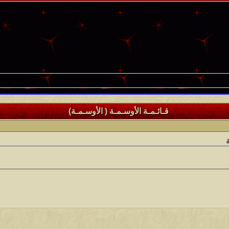
قـائـمـة الأوسـمـة ( الأوسـمـة)