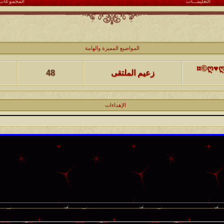
التعليمـــات
المجموعات
كاتب الموضوع
مشاركات
ا
المواضيع المميزة والهامة
(حصرياً)¤©ღ♥ღ©¤(مجلة الملتقى) ღ♥2012♥ღ (نلتقي لنرتقي) ¤©ღ♥ღ©¤
زعيم الملتقى
48
كاتب الموضوع
مشاركات
ا
يخرج
الإهداءات
@@الملك@@
17
كاتب الموضوع
مشاركات
ا
12
الحضرمي
كاتب الموضوع
مشاركات
ا
27
الميآسية
كاتب الموضوع
مشاركات
ا
24
أبو عبدالله البسام