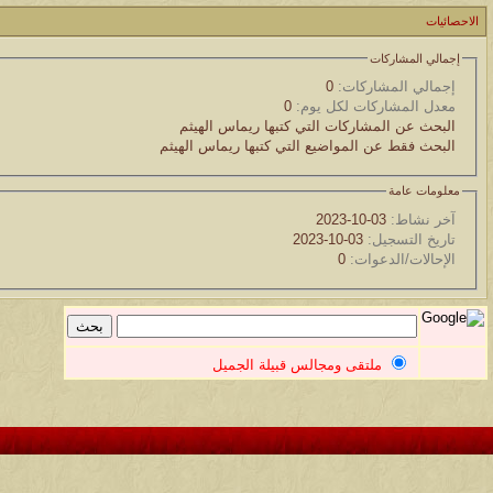
موقع يعلمك التجويد خطوة بخطوة بالصوت والصوره...
الاحصائيات
الموضوع
إجمالي المشاركات
إجمالي المشاركات:
0
مسابقة ( اعرف من صاحب هذه الصوره )
معدل المشاركات لكل يوم:
0
البحث عن المشاركات التي كتبها ريماس الهيثم
الموضوع
البحث فقط عن المواضيع التي كتبها ريماس الهيثم
غير اسم اللي قبلك
معلومات عامة
الموضوع
آخر نشاط:
03-10-2023
تاريخ التسجيل:
03-10-2023
اتحداك تجيب الصورة المطلوبةّّّ!!
الإحالات/الدعوات:
0
الموضوع
المنتدى كالأنسان
ملتقى ومجالس قبيلة الجميل
الموضوع
ܓܨ الإعجآز العلمي في التين و الزيتون , الذي ادخل الفريق البحث الى