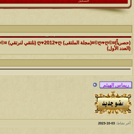
التسجيل
الموضوع
(العدد الأول)
الموضوع
موقع رائع جداً للقران الكريم مع تفسيره فقط بمجرد ماتضع الماوس 
التفسير
الموضوع
حافز يستثني وساهريعم ويشمل؟
الموضوع
إثـبت وجـودك , لآتقرأ وترحل ,شآرك بـ رد أو موضوع !!
آخر نشاط:
03-10-2023
الموضوع