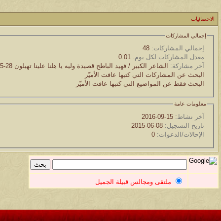
موقع يعلمك التجويد خطوة بخطوة بالصوت والصوره...
الاحصائيات
الموضوع
إجمالي المشاركات
مسابقة ( اعرف من صاحب هذه الصوره )
إجمالي المشاركات:
48
معدل المشاركات لكل يوم:
0.01
الموضوع
آخر مشاركة:
الشاعر الكبير / فهيد الباطح قصيدة وليه يا هلنا علينا تهيلون
28-05-2016
غير اسم اللي قبلك
البحث عن المشاركات التي كتبها عافت الأميّر
البحث فقط عن المواضيع التي كتبها عافت الأميّر
الموضوع
معلومات عامة
اتحداك تجيب الصورة المطلوبةّّّ!!
آخر نشاط:
15-09-2016
تاريخ التسجيل:
08-06-2015
الموضوع
الإحالات/الدعوات:
0
المنتدى كالأنسان
الموضوع
ܓܨ الإعجآز العلمي في التين و الزيتون , الذي ادخل الفريق البحث الى
ملتقى ومجالس قبيلة الجميل