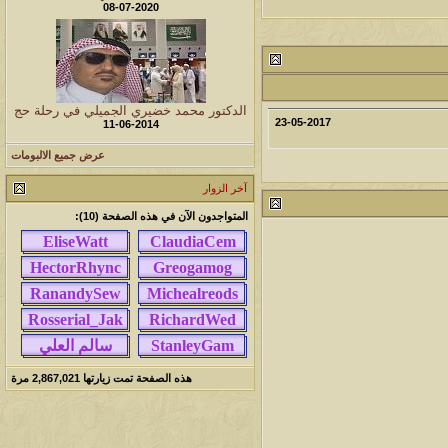
08-07-2020
مشاركات
المشاهدات
آخر مشاركة
1461771
1417
آخر رد:
محمد الخضيري
مشاركات
المشاهدات
آخر مشاركة
الدكتور محمد خضيري الجميلي في رحلة حج
23-05-2017
11-06-2014
641173
1324
آخر رد:
احمد جابر
عرض جميع الالبومات
مشاركات
المشاهدات
آخر مشاركة
آخر الزوار
276500
408
آخر رد:
خلف المهدي
المتواجدون الآن في هذه الصفحة (10):
مشاركات
المشاهدات
آخر مشاركة
96129
17
آخر رد:
ابن صلفيق
مشاركات
المشاهدات
آخر مشاركة
30
100327
آخر رد:
الميآسية
هذه الصفحة تمت زيارتها
2,867,021
مرة