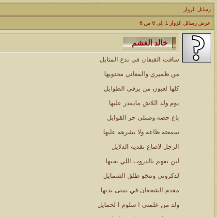
رسائل الزوار
الموضوع
عرض رسائل الزوار 1 إلى
6
من
6
مسابقة ( اعرف من صاحب هذه الصوره )
الموضوع
ساقت القيفان في بدع المثايل
غير اسم اللي قبلك
من ظميري والمعاني محتويها
الموضوع
كلها لعيون من يرقى الطوايل
اتحداك تجيب الصورة المطلوبةّّّ!!
يوم ولد اللاش مايقدر عليها
باع حضه وصتلى حر القوايل
الموضوع
سمعته ظاعة ولا يشرهه عليها
المنتدى كالأنسان
الرجل لاضاع تقديه الدلايل
الموضوع
لين يفهم بالدروب اللي يجيها
ܓܨ الإعجآز العلمي في التين و الزيتون , الذي ادخل الفريق البحث الى
لذكروني ونتخو طلق الشمايل
مقدم الشجعان في يمنى يديها
ولد من علمني ا سلوم ا لحمايل