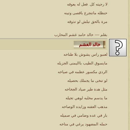
لا رجيته كل. فعل له يعوقه
حنظله ماتنجرع باقصى وتينه
مرة بالحق تبلش لو تذوقه
بقلم ---- خالد حامد غشم المحارب
لعنبو راس يشوش بلا طناخه
مايسوق الطيب بااليمنى الجزيله
الردي مكسور عظمه في صياخه
لو تنخى ما يجملك بحصيله
مثل هدة طير صياد الجخاخه
ما يدسم مخلبه لوهي تجيله
مذهب العفنه وزايده الوصاخه
بار في عده وضامي في صميله
حمله المضهود يرغي في مناخه