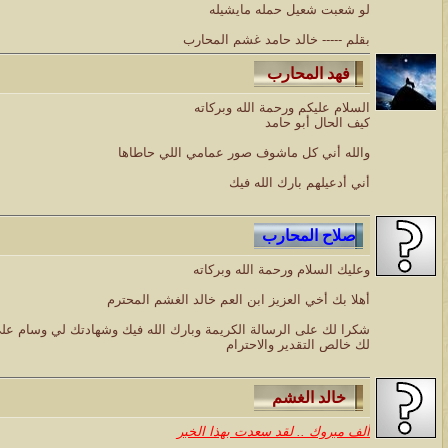
لو شعبت شعيل حمله مايشيله
بقلم ----- خالد حامد غشم المحارب
السلام عليكم ورحمة الله وبركاته
كيف الحال أبو حامد
والله أني كل ماشوف صور عمامي اللي حاطاها
أني أدعيلهم بارك الله فيك
وعليك السلام ورحمة الله وبركاته
أهلا بك أخي العزيز ابن العم خالد الغشم المحترم
شكرا لك على الرسالة الكريمة وبارك الله فيك وشهادتك لي وسام عل
لك خالص التقدير والاحترام
ألف مبروك .. لقد سعدت بهذا الخبر