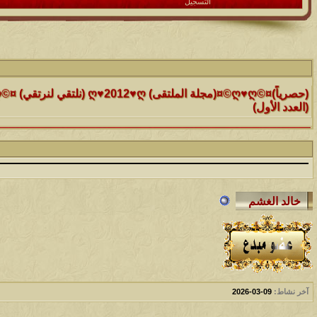
التسجيل
الموضوع
(العدد الأول)
الموضوع
موقع رائع جداً للقران الكريم مع تفسيره فقط بمجرد ماتضع الماوس 
التفسير
الموضوع
حافز يستثني وساهريعم ويشمل؟
الموضوع
إثـبت وجـودك , لآتقرأ وترحل ,شآرك بـ رد أو موضوع !!
الموضوع
آخر نشاط:
09-03-2026
موقع يعلمك التجويد خطوة بخطوة بالصوت والصوره...