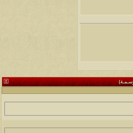
وسـمـة)