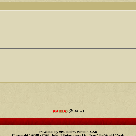
2
1417
الأمير
كاتب الموضوع
مشاركات
ا
1324
سعود البسام
كاتب الموضوع
مشاركات
ا
408
زعيم الملتقى
كاتب الموضوع
مشاركات
ا
17
أبو عبدالله البسام
كاتب الموضوع
مشاركات
ا
30
 الأسلآم ܓܨ
الميآسية
الساعة الآن
09:40 AM
.
Powered by vBulletin® Version 3.8.6
Copyright ©2000 - 2026, Jelsoft Enterprises Ltd.
TranZ By World 4Arab