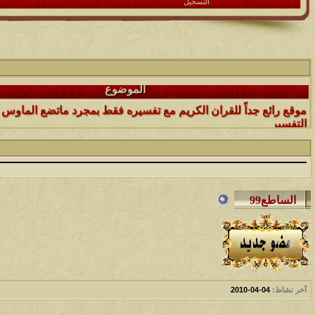
التسجيل
الموضوع
(العدد الأول)
الموضوع
موقع رائع جداً للقران الكريم مع تفسيره فقط بمجرد ماتضع الماوس 
التفسير
الموضوع
حافز يستثني وساهريعم ويشمل؟
الموضوع
إثـبت وجـودك , لآتقرأ وترحل ,شآرك بـ رد أو موضوع !!
الموضوع
موقع يعلمك التجويد خطوة بخطوة بالصوت والصوره...
آخر نشاط:
04-04-2010
الموضوع