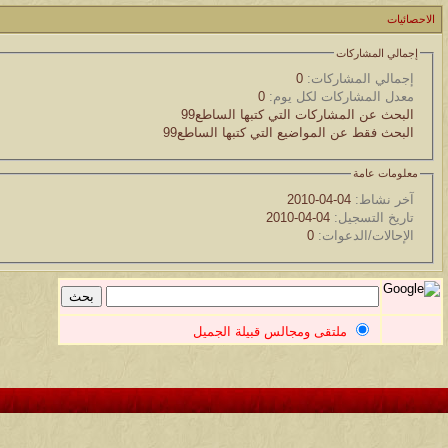
مسابقة ( اعرف من صاحب هذه الصوره )
الاحصائيات
الموضوع
إجمالي المشاركات
غير اسم اللي قبلك
إجمالي المشاركات:
0
معدل المشاركات لكل يوم:
0
البحث عن المشاركات التي كتبها الساطع99
الموضوع
البحث فقط عن المواضيع التي كتبها الساطع99
اتحداك تجيب الصورة المطلوبةّّّ!!
معلومات عامة
الموضوع
آخر نشاط:
04-04-2010
تاريخ التسجيل:
04-04-2010
المنتدى كالأنسان
الإحالات/الدعوات:
0
الموضوع
ܓܨ الإعجآز العلمي في التين و الزيتون , الذي ادخل الفريق البحث الى
ملتقى ومجالس قبيلة الجميل