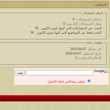
الاحصائيات
مسابقة ( اعرف من صاحب هذه الصوره )
إجمالي المشاركات
الموضوع
إجمالي المشاركات:
0
معدل المشاركات لكل يوم:
0
غير اسم اللي قبلك
البحث عن المشاركات التي كتبها عيون الكوين . M
البحث فقط عن المواضيع التي كتبها عيون الكوين . M
الموضوع
اتحداك تجيب الصورة المطلوبةّّّ!!
معلومات عامة
آخر نشاط:
07-04-2010
الموضوع
تاريخ التسجيل:
07-04-2010
الإحالات/الدعوات:
0
المنتدى كالأنسان
الموضوع
ܓܨ الإعجآز العلمي في التين و الزيتون , الذي ادخل الفريق البحث الى
ملتقى ومجالس قبيلة الجميل