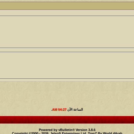
0
1417
الأمير
كاتب الموضوع
مشاركات
ا
1324
سعود البسام
كاتب الموضوع
مشاركات
ا
408
زعيم الملتقى
كاتب الموضوع
مشاركات
ا
17
أبو عبدالله البسام
كاتب الموضوع
مشاركات
ا
30
 الأسلآم ܓܨ
الميآسية
الساعة الآن
04:27 AM
.
Powered by vBulletin® Version 3.8.6
Copyright ©2000 - 2026, Jelsoft Enterprises Ltd.
TranZ By World 4Arab