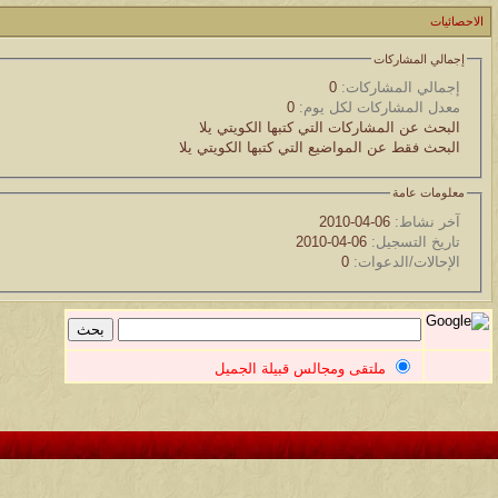
موقع يعلمك التجويد خطوة بخطوة بالصوت والصوره...
الاحصائيات
الموضوع
إجمالي المشاركات
مسابقة ( اعرف من صاحب هذه الصوره )
إجمالي المشاركات:
0
معدل المشاركات لكل يوم:
0
الموضوع
البحث عن المشاركات التي كتبها الكويتي يلا
البحث فقط عن المواضيع التي كتبها الكويتي يلا
غير اسم اللي قبلك
معلومات عامة
الموضوع
آخر نشاط:
06-04-2010
اتحداك تجيب الصورة المطلوبةّّّ!!
تاريخ التسجيل:
06-04-2010
الإحالات/الدعوات:
0
الموضوع
المنتدى كالأنسان
الموضوع
ملتقى ومجالس قبيلة الجميل
ܓܨ الإعجآز العلمي في التين و الزيتون , الذي ادخل الفريق البحث الى