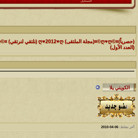
التسجيل
الموضوع
(العدد الأول)
الموضوع
موقع رائع جداً للقران الكريم مع تفسيره فقط بمجرد ماتضع الماوس 
التفسير
الموضوع
حافز يستثني وساهريعم ويشمل؟
الموضوع
إثـبت وجـودك , لآتقرأ وترحل ,شآرك بـ رد أو موضوع !!
آخر نشاط:
06-04-2010
الموضوع