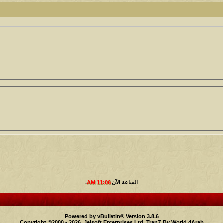
أبو عبدالله البسام
كاتب الموضوع
مشاركات
ا
5
1417
الأمير
كاتب الموضوع
مشاركات
ا
1324
سعود البسام
كاتب الموضوع
مشاركات
ا
408
زعيم الملتقى
كاتب الموضوع
مشاركات
ا
17
أبو عبدالله البسام
كاتب الموضوع
مشاركات
ا
30
 الأسلآم ܓܨ
الميآسية
الساعة الآن
11:06 AM
.
Powered by vBulletin® Version 3.8.6
Copyright ©2000 - 2026, Jelsoft Enterprises Ltd.
TranZ By World 4Arab