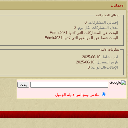
موقع يعلمك التجويد خطوة بخطوة بالصوت والصوره...
الاحصائيات
الموضوع
إجمالي المشاركات
مسابقة ( اعرف من صاحب هذه الصوره )
إجمالي المشاركات:
0
معدل المشاركات لكل يوم:
0
البحث عن المشاركات التي كتبها Edmir4031
الموضوع
البحث فقط عن المواضيع التي كتبها Edmir4031
غير اسم اللي قبلك
معلومات عامة
الموضوع
آخر نشاط:
10-06-2025
تاريخ التسجيل:
10-06-2025
اتحداك تجيب الصورة المطلوبةّّّ!!
الإحالات/الدعوات:
0
الموضوع
المنتدى كالأنسان
ملتقى ومجالس قبيلة الجميل
الموضوع
ܓܨ الإعجآز العلمي في التين و الزيتون , الذي ادخل الفريق البحث الى