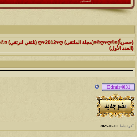
التسجيل
الموضوع
(العدد الأول)
الموضوع
موقع رائع جداً للقران الكريم مع تفسيره فقط بمجرد ماتضع الماوس 
التفسير
الموضوع
حافز يستثني وساهريعم ويشمل؟
الموضوع
إثـبت وجـودك , لآتقرأ وترحل ,شآرك بـ رد أو موضوع !!
آخر نشاط:
10-06-2025
الموضوع