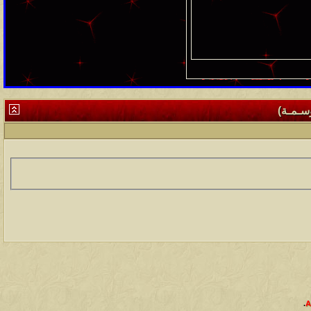
وسـمـة)
.