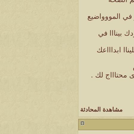
 في المووواضيع
ك بينااا في
ناا ابداااعك
 محتاااج لك .
مشاهدة المحادثة