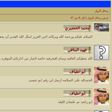
الموضوع
رسائل الزوار
مسابقة ( اعرف من صاحب هذه الصوره )
عرض رسائل الزوار 1 إلى
8
من
47
الموضوع
غير اسم اللي قبلك
السلام عليكم ورحمة الله وبركاته اخي العزيز اسأل الله القدير أن ي
الموضوع
اتحداك تجيب الصورة المطلوبةّّّ!!
الله يعطيكم العافيه وسام افتخرفيه خاصه لاصار من ادارتكم الموقره
الموضوع
المنتدى كالأنسان
الموضوع
الحمدلله على السلامه ارسل لي رقم ابو عيسى
ܓܨ الإعجآز العلمي في التين و الزيتون , الذي ادخل الفريق البحث الى
ابو راشد نم علشان الليلة