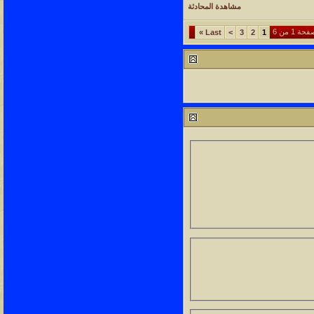
مشاهدة المحادثة
حة 1 من 6
»
Last
>
3
2
1