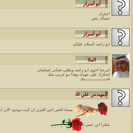
اخبارك
عساك بخير
ابو راشد السلام عليكم
امرحبا اخوي ابو راشد وبلغلي تحياتي لصكمان
اشكرك على جهدك وهذا مو غريب منك
فديـــــــــــــــــتك
مساء الخير اخي العزيز ان كنت موجود الان ان
شكرا ابن عمي