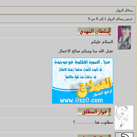
مسابقة ( اعرف من صاحب هذه الصوره )
رسائل الزوار
الموضوع
عرض رسائل الزوار 1 إلى
8
من
9
غير اسم اللي قبلك
الموضوع
السلام عليكم
اتحداك تجيب الصورة المطلوبةّّّ!!
تقبل الله منا ومنكم صالح الاعمال
الموضوع
المنتدى كالأنسان
الموضوع
ܓܨ الإعجآز العلمي في التين و الزيتون , الذي ادخل الفريق البحث الى
مطلوب
هنا
................؟