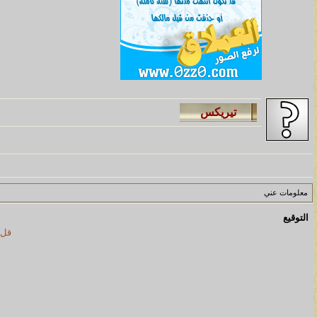
معلومات عني
التوقيع
قل 