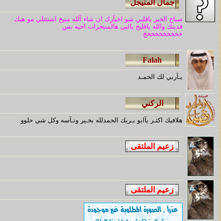
صباح الخير ياقلبي شو اخبآرك ان شاء آلله منيح اشتئتلي مو هيك
فديتك والله يافليح يالبى هالمنيخرات احيه بس
خخخخخخخخخخ
يـآربي لك الحمـد
هلافيك اكثـر يآابو بـريك الحمدلله بخـير ونـآسه وكل شي حلوو