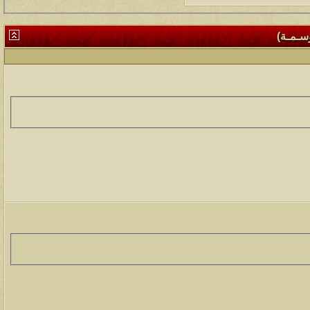
وسـمـة)