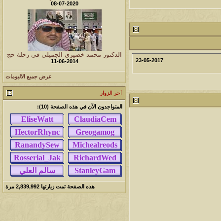
08-07-2020
مشاركات
المشاهدات
آخر مشاركة
1459858
1417
آخر رد:
محمد الخضيري
مشاركات
المشاهدات
آخر مشاركة
الدكتور محمد خضيري الجميلي في رحلة حج
23-05-2017
11-06-2014
640250
1324
آخر رد:
احمد جابر
عرض جميع الالبومات
مشاركات
المشاهدات
آخر مشاركة
آخر الزوار
276322
408
آخر رد:
خلف المهدي
المتواجدون الآن في هذه الصفحة (10):
مشاركات
المشاهدات
آخر مشاركة
96098
17
آخر رد:
ابن صلفيق
مشاركات
المشاهدات
آخر مشاركة
30
100268
آخر رد:
الميآسية
هذه الصفحة تمت زيارتها
2,839,992
مرة