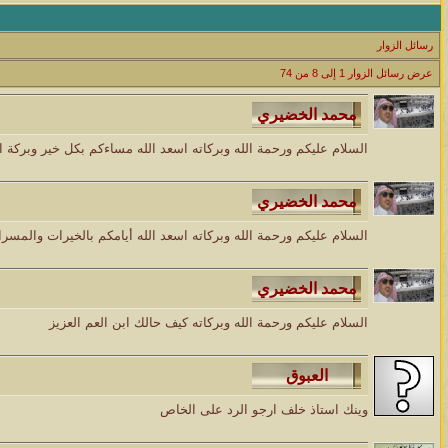
الموضوع
رسائل الزوار
مسابقة ( اعرف من صاحب هذه الصوره )
عرض رسائل الزوار 1 إلى
8
من
74
الموضوع
غير اسم اللي قبلك
السلام عليكم ورحمة الله وبركاته اسعد الله مساءكم بكل خير وبركة 
الموضوع
اتحداك تجيب الصورة المطلوبةّّّ!!
السلام عليكم ورحمة الله وبركاته اسعد الله أيامكم بالخيرات والمس
الموضوع
المنتدى كالأنسان
الموضوع
السلام عليكم ورحمة الله وبركاته كيف حالك ابن العم العزيز
ܓܨ الإعجآز العلمي في التين و الزيتون , الذي ادخل الفريق البحث الى
وينك استاذ خلف ارجو الرد على الخاص