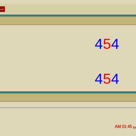
صفحة 
4
5
4
4
5
4
01:45 AM