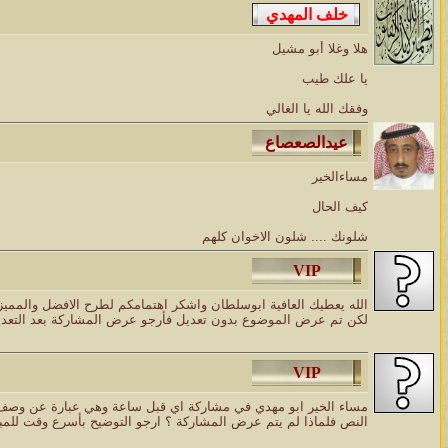
هلا وغلا أبو مشيل
يا علك طيب
وفقك الله يا الغالي
مساءالخير
كيف الحال
شلونك .... شلون الاخوان كلهم
الله يعطيك العافية ابوسلطان واشكر اهتمامكم لطرح الافضل والمم
لكن تم عرض الموضوع بدون تعديل فأرجو عرض المشاركة بعد التعديل
مساء الخير ابو مهدي في مشاركة اي قبل ساعة وهي عبارة عن وصف ج
النص فلماذا لم يتم عرض المشاركة ؟ ارجو التوضيح بأسرع وقت للم