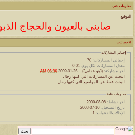
موقع يعلمك التجويد خطوة بخطوة بالصوت والصوره...
معلومات عني
الموضوع
التوقيع
مسابقة ( اعرف من صاحب هذه الصوره )
صابنى بالعيون والحجاج الذبو
الموضوع
الاحصائيات
غير اسم اللي قبلك
إجمالي المشاركات
الموضوع
إجمالي المشاركات:
70
اتحداك تجيب الصورة المطلوبةّّّ!!
معدل المشاركات لكل يوم:
0.01
آخر مشاركة:
((هو عذابى))...
26-01-2009
06:36 AM
البحث عن المشاركات التي كتبها رحال
الموضوع
البحث فقط عن المواضيع التي كتبها رحال
المنتدى كالأنسان
معلومات عامة
الموضوع
آخر نشاط:
08-08-2009
تاريخ التسجيل:
10-07-2008
ܓܨ الإعجآز العلمي في التين و الزيتون , الذي ادخل الفريق البحث الى
الإحالات/الدعوات:
1