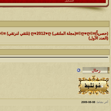
التسجيل
الموضوع
(العدد الأول)
الموضوع
موقع رائع جداً للقران الكريم مع تفسيره فقط بمجرد ماتضع الماوس 
التفسير
الموضوع
حافز يستثني وساهريعم ويشمل؟
الموضوع
إثـبت وجـودك , لآتقرأ وترحل ,شآرك بـ رد أو موضوع !!
آخر نشاط:
08-08-2009
الموضوع