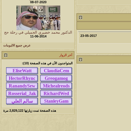
08-07-2020
مشاركات
المشاهدات
آخر مشاركة
1459091
1417
آخر رد:
محمد الخضيري
مشاركات
المشاهدات
آخر مشاركة
الدكتور محمد خضيري الجميلي في رحلة حج
23-05-2017
11-06-2014
639831
1324
آخر رد:
احمد جابر
عرض جميع الالبومات
مشاركات
المشاهدات
آخر مشاركة
آخر الزوار
276259
408
آخر رد:
خلف المهدي
المتواجدون الآن في هذه الصفحة (10):
مشاركات
المشاهدات
آخر مشاركة
96024
17
آخر رد:
ابن صلفيق
مشاركات
المشاهدات
آخر مشاركة
30
100250
آخر رد:
الميآسية
هذه الصفحة تمت زيارتها
2,829,122
مرة